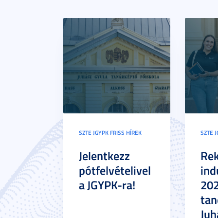
SZTE JGYPK FRISS HÍREK
SZTE J
Jelentkezz
Re
pótfelvételivel
ind
a JGYPK-ra!
20
tan
Juh