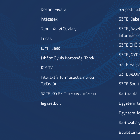
Dékáni Hivatal
Szegedi T
Intézetek
SZTE Klebe
Tanulmányi Osztály
SZTE József
Információ
Irodák
SZTE EHÖK
JGYF Kiadó
SZTE JGYP
Juhász Gyula Közösségi Terek
SZTE Hallga
JGY TV
SZTE ALUM
Interaktív Természetismereti
Tudástár
SZTE Sport
SZTE JGYPK Tankönyvmúzeum
Kari naptár
Jegyzetbolt
Egyetemi t
Egyetemi l
Kari szabál
Épülettérké