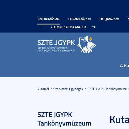
Kari Kezdőoldal
Felvételizőknek
Hallgatóknak
ALUMNI / ALMA MATER
A Ka
A Karról
Szervezeti Egységek
SZTE JGYPK Tankönyvmúze
SZTE JGYPK
Kuta
Tankönyvmúzeum