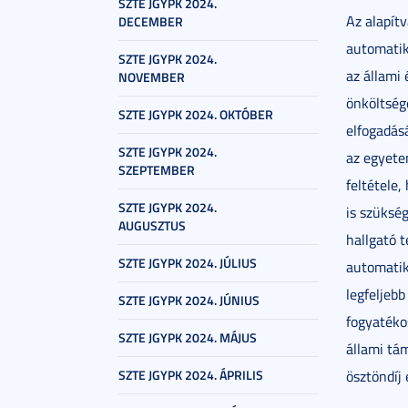
SZTE JGYPK 2024.
Az alapít
DECEMBER
automatiku
SZTE JGYPK 2024.
az állami
NOVEMBER
önköltség
SZTE JGYPK 2024. OKTÓBER
elfogadásá
SZTE JGYPK 2024.
az egyete
SZEPTEMBER
feltétele,
SZTE JGYPK 2024.
is szüksé
AUGUSZTUS
hallgató t
SZTE JGYPK 2024. JÚLIUS
automatik
legfeljebb
SZTE JGYPK 2024. JÚNIUS
fogyatéko
SZTE JGYPK 2024. MÁJUS
állami tá
SZTE JGYPK 2024. ÁPRILIS
ösztöndíj 