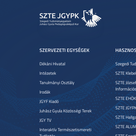
SZERVEZETI EGYSÉGEK
HASZNOS
Dékáni Hivatal
Szegedi T
Intézetek
SZTE Klebe
Tanulmányi Osztály
SZTE József
Információ
Irodák
SZTE EHÖK
JGYF Kiadó
SZTE JGYP
Juhász Gyula Közösségi Terek
SZTE Hallga
JGY TV
SZTE ALUM
Interaktív Természetismereti
Tudástár
SZTE Sport