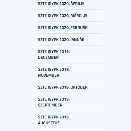
SZTE JGYPK 2020. ÁPRILIS
SZTE JGYPK 2020. MÁRCIUS
SZTE JGYPK 2020. FEBRUÁR
SZTE JGYPK 2020. JANUÁR
SZTE JGYPK 2019.
DECEMBER
SZTE JGYPK 2019.
NOVEMBER
SZTE JGYPK 2019. OKTÓBER
SZTE JGYPK 2019.
SZEPTEMBER
SZTE JGYPK 2019.
AUGUSZTUS