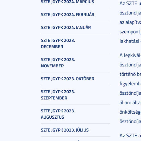
SZTE JGYPK 2024. MÁRCIUS
Az SZTE u
ösztöndíj
SZTE JGYPK 2024. FEBRUÁR
az alapítv
SZTE JGYPK 2024. JANUÁR
szempontj
SZTE JGYPK 2023.
lakhatási 
DECEMBER
A legkivál
SZTE JGYPK 2023.
ösztöndíj
NOVEMBER
történő b
SZTE JGYPK 2023. OKTÓBER
figyelembe
SZTE JGYPK 2023.
ösztöndíj
SZEPTEMBER
állam ált
SZTE JGYPK 2023.
önköltség
AUGUSZTUS
ösztöndíja
SZTE JGYPK 2023. JÚLIUS
Az SZTE az