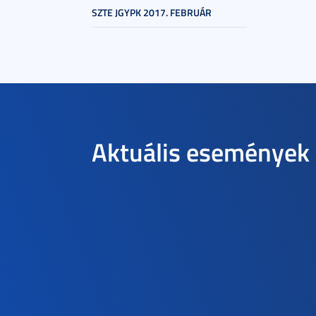
SZTE JGYPK 2017. FEBRUÁR
Aktuális események