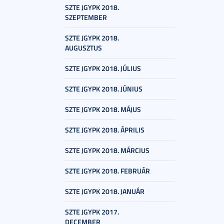
SZTE JGYPK 2018.
SZEPTEMBER
SZTE JGYPK 2018.
AUGUSZTUS
SZTE JGYPK 2018. JÚLIUS
SZTE JGYPK 2018. JÚNIUS
SZTE JGYPK 2018. MÁJUS
SZTE JGYPK 2018. ÁPRILIS
SZTE JGYPK 2018. MÁRCIUS
SZTE JGYPK 2018. FEBRUÁR
SZTE JGYPK 2018. JANUÁR
SZTE JGYPK 2017.
DECEMBER