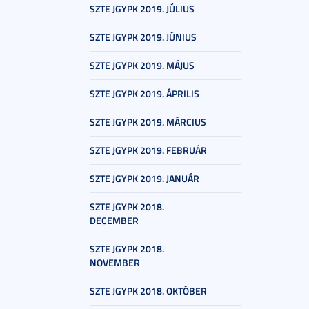
SZTE JGYPK 2019. JÚLIUS
SZTE JGYPK 2019. JÚNIUS
SZTE JGYPK 2019. MÁJUS
SZTE JGYPK 2019. ÁPRILIS
SZTE JGYPK 2019. MÁRCIUS
SZTE JGYPK 2019. FEBRUÁR
SZTE JGYPK 2019. JANUÁR
SZTE JGYPK 2018.
DECEMBER
SZTE JGYPK 2018.
NOVEMBER
SZTE JGYPK 2018. OKTÓBER