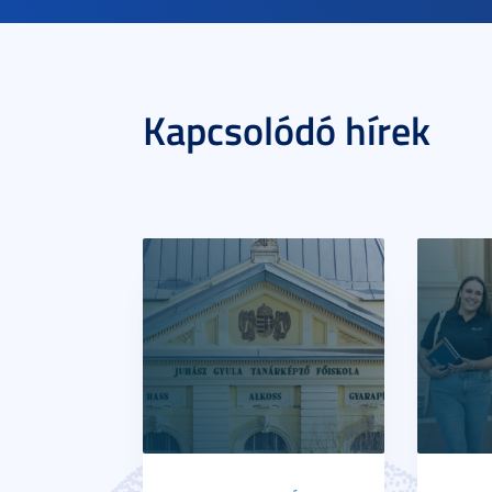
Kapcsolódó hírek