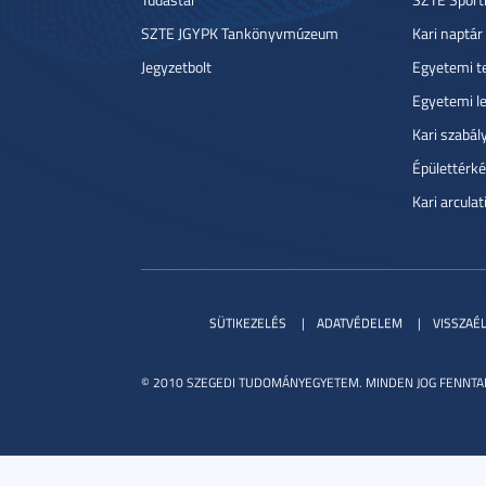
SZTE JGYPK Tankönyvmúzeum
Kari naptár
Jegyzetbolt
Egyetemi t
Egyetemi l
Kari szabál
Épülettérké
Kari arcula
SÜTIKEZELÉS
ADATVÉDELEM
VISSZAÉ
© 2010 SZEGEDI TUDOMÁNYEGYETEM. MINDEN JOG FENNTA