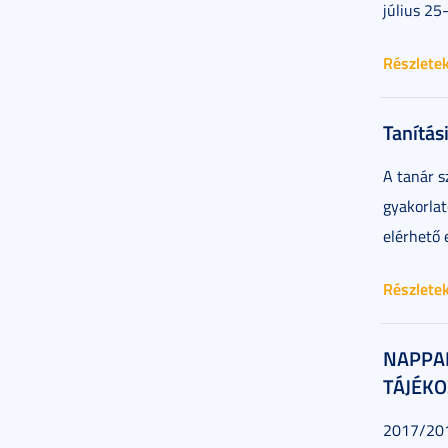
július 25
Részlete
Tanítás
A tanár s
gyakorlat
elérhető 
Részlete
NAPPAL
TÁJÉKO
2017/2018