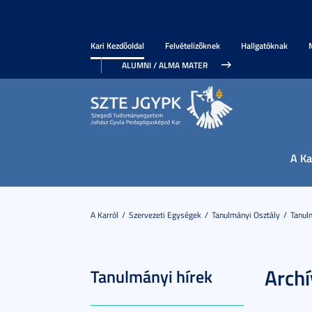
Kari Kezdőoldal
Felvételizőknek
Hallgatóknak
ALUMNI / ALMA MATER
A Ka
A Karról
Szervezeti Egységek
Tanulmányi Osztály
Tanul
Arch
Tanulmányi hírek