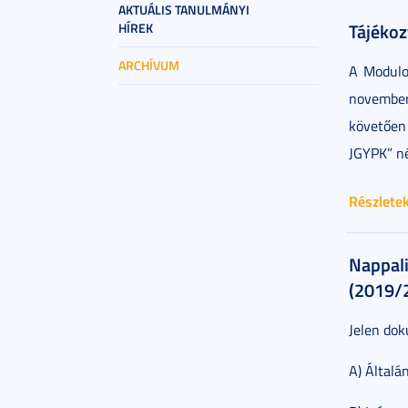
AKTUÁLIS TANULMÁNYI
Tájékoz
HÍREK
ARCHÍVUM
A Modulo
november
követően 
JGYPK” né
Részlete
Nappali
(2019/2
Jelen do
A) Általá