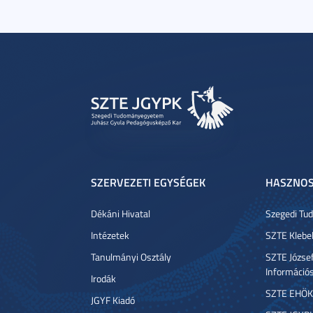
SZERVEZETI EGYSÉGEK
HASZNOS
Dékáni Hivatal
Szegedi T
Intézetek
SZTE Klebe
Tanulmányi Osztály
SZTE József
Információ
Irodák
SZTE EHÖK
JGYF Kiadó