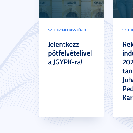
SZTE JGYPK FRISS HÍREK
SZTE J
Jelentkezz
Re
pótfelvételivel
ind
a JGYPK-ra!
20
tan
Juh
Pe
Ka