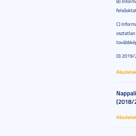
B) Inform
felsőokta
C) Inform
osztatlan
továbbkép
D) 2019/20
Részlete
Nappali
(2018/2
Részlete