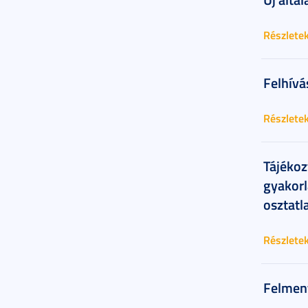
Részlete
Felhívá
Részlete
Tájékoz
gyakorl
osztatl
Részlete
Felment