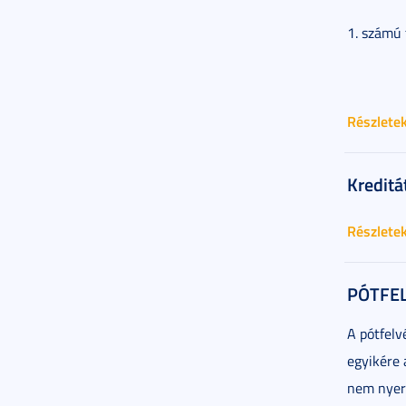
1. számú 
Részlete
Kreditá
Részlete
PÓTFEL
A pótfelv
egyikére 
nem nyert