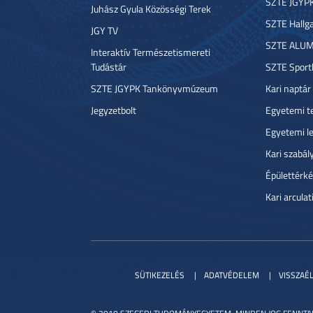
SZTE JGYP
Juhász Gyula Közösségi Terek
SZTE Hallga
JGY TV
SZTE ALUM
Interaktív Természetismereti
Tudástár
SZTE Sport
SZTE JGYPK Tankönyvmúzeum
Kari naptár
Jegyzetbolt
Egyetemi t
Egyetemi l
Kari szabál
Épülettérké
Kari arcula
SÜTIKEZELÉS
ADATVÉDELEM
VISSZAÉ