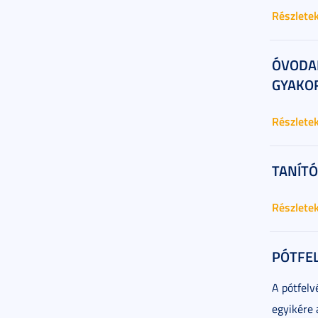
Részlete
ÓVODA
GYAKO
Részlete
TANÍTÓ
Részlete
PÓTFEL
A pótfelv
egyikére 