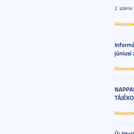
2. számú 
Részlete
Informá
júniusi
Részlete
NAPPAL
TÁJÉKOZ
Részlete
Új álta