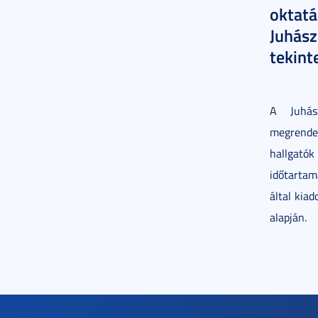
oktat
Juhász
tekinte
A Juhás
megrende
hallgató
időtartam
által kiad
alapján.