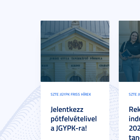
SZTE JGYPK FRISS HÍREK
SZTE J
Jelentkezz
Re
pótfelvételivel
ind
a JGYPK-ra!
20
tan