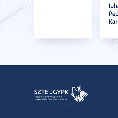
Juh
Pe
Ka