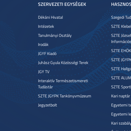
SZERVEZETI EGYSÉGEK
HASZNOS
Dékáni Hivatal
Szegedi T
Intézetek
SZTE Klebe
Tanulmányi Osztály
SZTE József
Információ
Irodák
SZTE EHÖK
JGYF Kiadó
SZTE JGYP
Juhász Gyula Közösségi Terek
SZTE Hallga
JGY TV
SZTE ALUM
Interaktív Természetismereti
Tudástár
SZTE Sport
SZTE JGYPK Tankönyvmúzeum
Kari naptár
Jegyzetbolt
Egyetemi t
Egyetemi l
Kari szabál