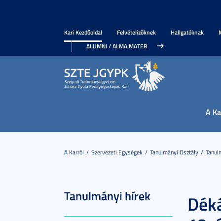
Kari Kezdőoldal
Felvételizőknek
Hallgatóknak
ALUMNI / ALMA MATER
A Ka
A Karról
Szervezeti Egységek
Tanulmányi Osztály
Tanul
Tanulmányi hírek
Déká