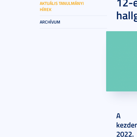
12-
AKTUÁLIS TANULMÁNYI
HÍREK
hall
ARCHÍVUM
2022. má
A ka
kezde
2022. 