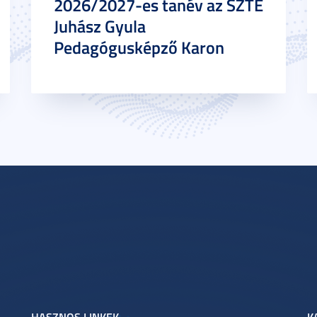
2026/2027-es tanév az SZTE
Juhász Gyula
Pedagógusképző Karon
HASZNOS LINKEK
K