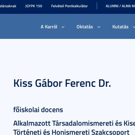
társaknak
JGYPK 150
Felvételi Pontkalkulátor
ALUMNI / ALMA 
A Karról
Oktatás
Kutatás
Kiss Gábor Ferenc Dr.
főiskolai docens
Alkalmazott Társadalomismereti és Kise
Történeti és Honismereti Szakcsoport