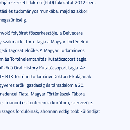
áján szerzett doktori (PhD) fokozatot 2012-ben.
tatási és tudományos munkába, majd az akkori
megszűnéséig.
ok) folyóirat főszerkesztője, a Belvedere
 szakmai lektora. Tagja a Magyar Történelmi
egedi Tagozat elnöke. A Magyar Tudományos
 és Történelemtanítás Kutatócsoport tagja,
működő Oral History Kutatócsoport tagja. Az
ZTE BTK Történettudományi Doktori Iskolájának
egyveres erők, gazdaság és társadalom a 20.
medencei Fiatal Magyar Történészek Tábora
 Trianon) és konferencia kurátora, szervezője.
rszágos fordulóinak, ahonnan eddig több különdíjat