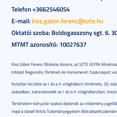
Telefon +3662546054
E-mail:
kiss.gabor.ferenc@szte.hu
Oktatói szoba: Boldogasszony sgt. 6. 3
MTMT azonosító: 10027637
Kiss Gábor Ferenc főiskolai docens, az SZTE JGYPK Alkalmaz
Intézet Regionális Történeti és Honismereti Szakcsoport vez
Kutatási területe az I. és a II. világháború története, 20. 
században, katonalevelek az I. és a II. világháborúban, helyt
Történelem-könyvtár szakos diplomát az intézmény jogelődj
majd a József Attila Tudományegyetem Bölcsészettudomány