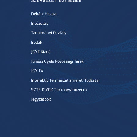
Dékáni Hivatal
Intézetek
Tanulmányi Osztály
Irodák
JGYF Kiadó
Juhász Gyula Közösségi Terek
JGY TV
Interaktív Természetismereti Tudástár
SZTE JGYPK Tankönyvmúzeum
Jegyzetbolt