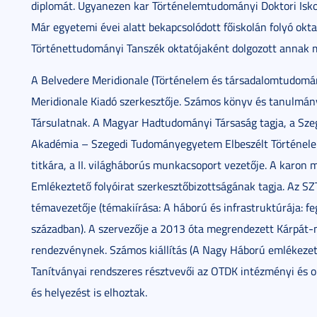
diplomát. Ugyanezen kar Történelemtudományi Doktori Iskol
Már egyetemi évei alatt bekapcsolódott főiskolán folyó ok
Történettudományi Tanszék oktatójaként dolgozott annak 
A Belvedere Meridionale (Történelem és társadalomtudomány
Meridionale Kiadó szerkesztője. Számos könyv és tanulmány
Társulatnak. A Magyar Hadtudományi Társaság tagja, a Sz
Akadémia – Szegedi Tudományegyetem Elbeszélt Történelem
titkára, a II. világháborús munkacsoport vezetője. A karon 
Emlékeztető folyóirat szerkesztőbizottságának tagja. Az S
témavezetője (témakiírása: A háború és infrastruktúrája: f
században). A szervezője a 2013 óta megrendezett Kárpát-
rendezvénynek. Számos kiállítás (A Nagy Háború emlékezete,
Tanítványai rendszeres résztvevői az OTDK intézményi és o
és helyezést is elhoztak.