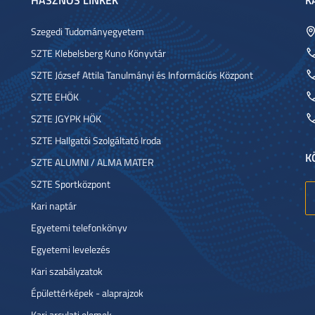
Szegedi Tudományegyetem
SZTE Klebelsberg Kuno Könyvtár
SZTE József Attila Tanulmányi és Információs Központ
SZTE EHÖK
SZTE JGYPK HÖK
SZTE Hallgatói Szolgáltató Iroda
K
SZTE ALUMNI / ALMA MATER
SZTE Sportközpont
Kari naptár
Egyetemi telefonkönyv
Egyetemi levelezés
Kari szabályzatok
Épülettérképek - alaprajzok
Kari arculati elemek