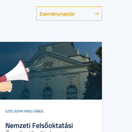
Eseménynaptár
SZTE JGYPK FRISS HÍREK
Nemzeti Felsőoktatási