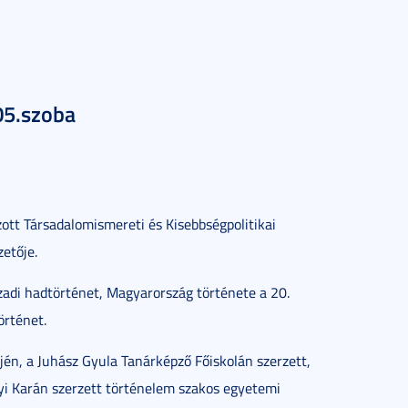
05.szoba
ott Társadalomismereti és Kisebbségpolitikai
etője.
századi hadtörténet, Magyarország története a 20.
örténet.
én, a Juhász Gyula Tanárképző Főiskolán szerzett,
i Karán szerzett történelem szakos egyetemi