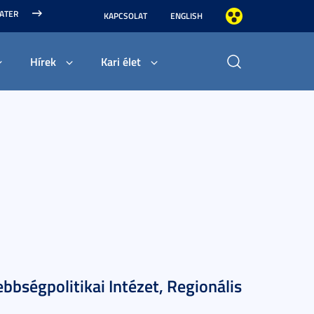
MATER
KAPCSOLAT
ENGLISH
Hírek
Kari élet
bbségpolitikai Intézet, Regionális