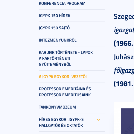
KONFERENCIA PROGRAM
Szeged
JGYPK 150 HÍREK
igazga
JGYPK 150 SAJTÓ
INTÉZMÉNYÜNKRŐL
(1966.
KARUNK TÖRTÉNETE - LAPOK
Juhász
A KARTÖRTÉNETI
GYŰJTEMÉNYBŐL
főigaz
A JGYPK EGYKORI VEZETŐI
(1981. 
PROFESSOR EMERITÁINK ÉS
PROFESSOR EMERITUSAINK
TANKÖNYVMÚZEUM
HÍRES EGYKORI JGYPK-S
HALLGATÓK ÉS OKTATÓK