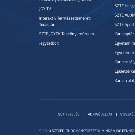
SZTE Hallga
JGY TV
SZTE ALUM
Interaktív Természetismereti
Tudástár
SZTE Sport
SZTE JGYPK Tankönyvmúzeum
Kari naptár
Jegyzetbolt
Egyetemi t
Egyetemi l
Kari szabál
Épülettérké
Kari arcula
SÜTIKEZELÉS
ADATVÉDELEM
VISSZAÉ
© 2010 SZEGEDI TUDOMÁNYEGYETEM. MINDEN JOG FENNTA