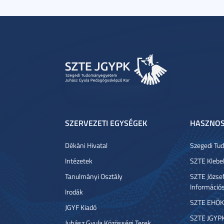
SZERVEZETI EGYSÉGEK
HASZNOS
Dékáni Hivatal
Szegedi T
Intézetek
SZTE Klebe
Tanulmányi Osztály
SZTE József
Információ
Irodák
SZTE EHÖK
JGYF Kiadó
SZTE JGYP
Juhász Gyula Közösségi Terek