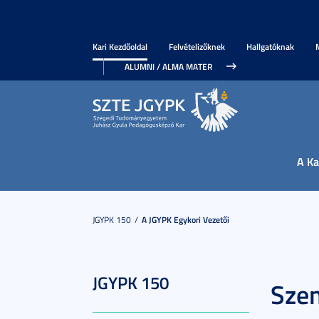
Kari Kezdőoldal
Felvételizőknek
Hallgatóknak
ALUMNI / ALMA MATER
A Ka
JGYPK 150
A JGYPK Egykori Vezetői
JGYPK 150
Szen