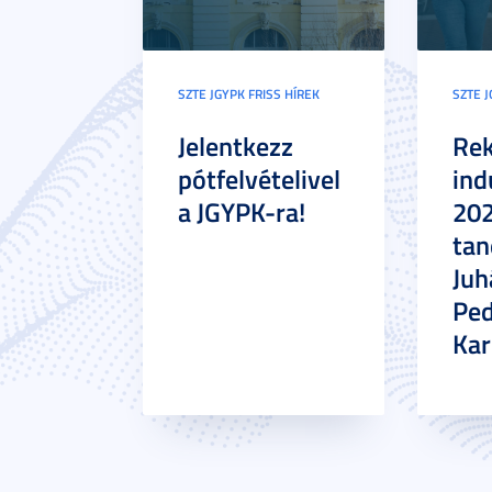
SZTE JGYPK FRISS HÍREK
SZTE J
Jelentkezz
Re
pótfelvételivel
ind
a JGYPK-ra!
20
tan
Juh
Pe
Ka