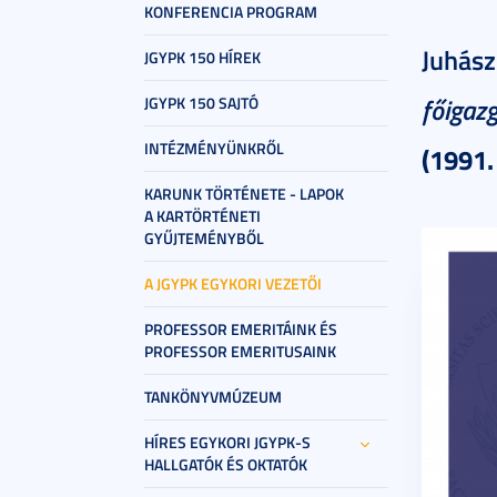
KONFERENCIA PROGRAM
Juhász
JGYPK 150 HÍREK
főigaz
JGYPK 150 SAJTÓ
INTÉZMÉNYÜNKRŐL
(1991.
KARUNK TÖRTÉNETE - LAPOK
A KARTÖRTÉNETI
GYŰJTEMÉNYBŐL
A JGYPK EGYKORI VEZETŐI
PROFESSOR EMERITÁINK ÉS
PROFESSOR EMERITUSAINK
TANKÖNYVMÚZEUM
HÍRES EGYKORI JGYPK-S
HALLGATÓK ÉS OKTATÓK