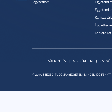
Jegyzetbolt
Egyetemi t
Egyetemi l
Kari szabál
Épülettérké
Kari arcula
SÜTIKEZELÉS
ADATVÉDELEM
VISSZAÉ
© 2010 SZEGEDI TUDOMÁNYEGYETEM. MINDEN JOG FENNTA