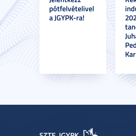
pótfelvételivel
ind
a JGYPK-ra!
20
tan
Juh
Pe
Ka