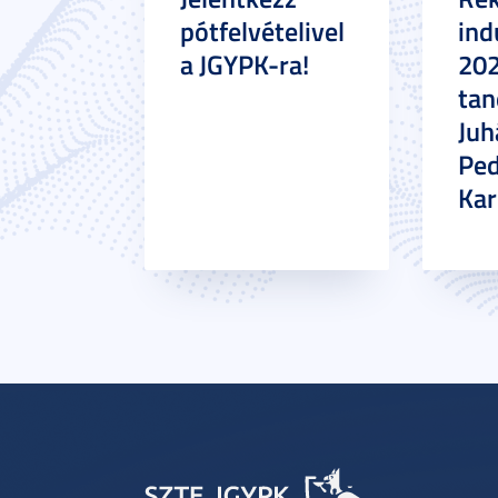
pótfelvételivel
ind
a JGYPK-ra!
20
tan
Juh
Pe
Ka