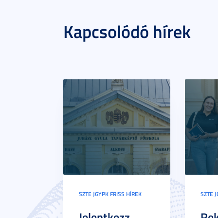
Kapcsolódó hírek
SZTE JGYPK FRISS HÍREK
SZTE J
Jelentkezz
Re