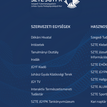
SZERVEZETI EGYSÉGEK
HASZNOS
Dékáni Hivatal
Szegedi T
Intézetek
SZTE Klebe
Tanulmányi Osztály
SZTE József
Információ
Irodák
SZTE EHÖK
JGYF Kiadó
SZTE JGYP
Juhász Gyula Közösségi Terek
SZTE Hallga
JGY TV
SZTE ALUM
Interaktív Természetismereti
Tudástár
SZTE Sport
SZTE JGYPK Tankönyvmúzeum
Kari naptár