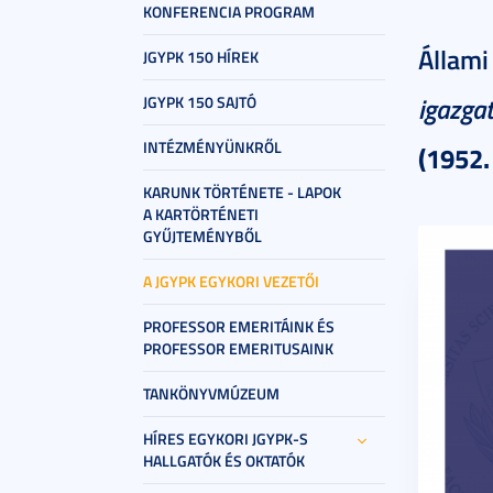
KONFERENCIA PROGRAM
Állami
JGYPK 150 HÍREK
igazga
JGYPK 150 SAJTÓ
INTÉZMÉNYÜNKRŐL
(1952.
KARUNK TÖRTÉNETE - LAPOK
A KARTÖRTÉNETI
GYŰJTEMÉNYBŐL
A JGYPK EGYKORI VEZETŐI
PROFESSOR EMERITÁINK ÉS
PROFESSOR EMERITUSAINK
TANKÖNYVMÚZEUM
HÍRES EGYKORI JGYPK-S
HALLGATÓK ÉS OKTATÓK