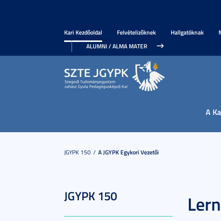
Kari Kezdőoldal
Felvételizőknek
Hallgatóknak
ALUMNI / ALMA MATER
A Ka
JGYPK 150
A JGYPK Egykori Vezetői
JGYPK 150
Lern