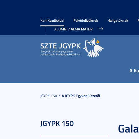
Kari Kezdőoldal
Felvételizőknek
Hallgatóknak
ALUMNI / ALMA MATER
A Ka
JGYPK 150
A JGYPK Egykori Vezetői
JGYPK 150
Gal