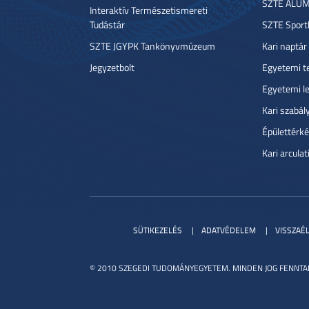
SZTE ALUM
Interaktív Természetismereti
Tudástár
SZTE Sport
SZTE JGYPK Tankönyvmúzeum
Kari naptár
Jegyzetbolt
Egyetemi t
Egyetemi l
Kari szabál
Épülettérké
Kari arcula
SÜTIKEZELÉS
ADATVÉDELEM
VISSZAÉ
© 2010 SZEGEDI TUDOMÁNYEGYETEM. MINDEN JOG FENNTA