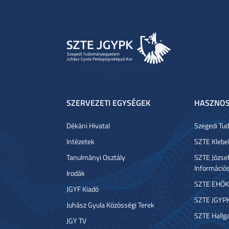
SZERVEZETI EGYSÉGEK
HASZNOS
Dékáni Hivatal
Szegedi T
Intézetek
SZTE Klebe
Tanulmányi Osztály
SZTE József
Információ
Irodák
SZTE EHÖK
JGYF Kiadó
SZTE JGYP
Juhász Gyula Közösségi Terek
SZTE Hallga
JGY TV