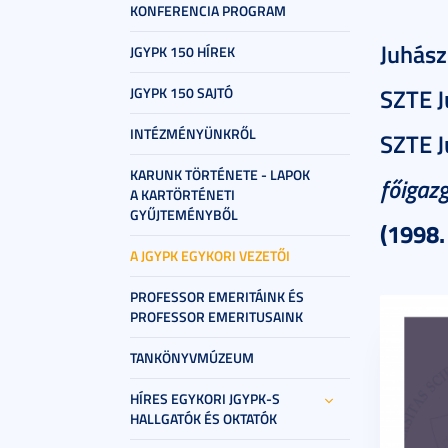
KONFERENCIA PROGRAM
Juhász
JGYPK 150 HÍREK
SZTE J
JGYPK 150 SAJTÓ
INTÉZMÉNYÜNKRŐL
SZTE J
KARUNK TÖRTÉNETE - LAPOK
főigaz
A KARTÖRTÉNETI
GYŰJTEMÉNYBŐL
(1998.
A JGYPK EGYKORI VEZETŐI
PROFESSOR EMERITÁINK ÉS
PROFESSOR EMERITUSAINK
TANKÖNYVMÚZEUM
HÍRES EGYKORI JGYPK-S
HALLGATÓK ÉS OKTATÓK