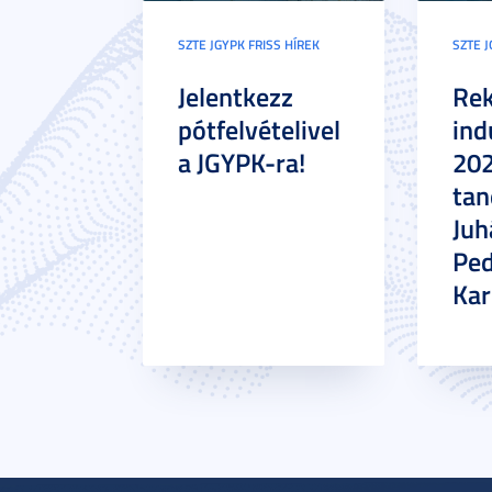
SZTE JGYPK FRISS HÍREK
SZTE J
Jelentkezz
Re
pótfelvételivel
ind
a JGYPK-ra!
20
tan
Juh
Pe
Ka