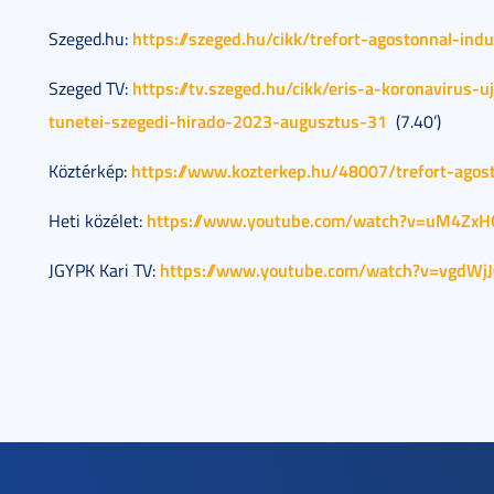
https://szeged.hu/cikk/trefort-agostonnal-in
Szeged.hu:
https://tv.szeged.hu/cikk/eris-a-koronavirus-
Szeged TV:
tunetei-szegedi-hirado-2023-augusztus-31
(7.40’)
https://www.kozterkep.hu/48007/trefort-agos
Köztérkép:
https://www.youtube.com/watch?v=uM4Zx
Heti közélet:
https://www.youtube.com/watch?v=vgdWjJ0
JGYPK Kari TV: