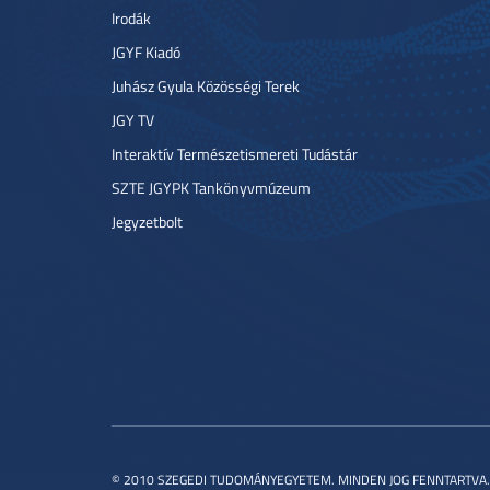
Irodák
JGYF Kiadó
Juhász Gyula Közösségi Terek
JGY TV
Interaktív Természetismereti Tudástár
SZTE JGYPK Tankönyvmúzeum
Jegyzetbolt
© 2010 SZEGEDI TUDOMÁNYEGYETEM. MINDEN JOG FENNTARTVA.