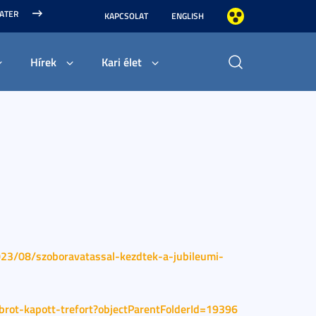
MATER
KAPCSOLAT
ENGLISH
Hírek
Kari élet
023/08/szoboravatassal-kezdtek-a-jubileumi-
brot-kapott-trefort?objectParentFolderId=19396