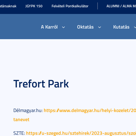
társaknak
JGYPK 150
Felvételi Pontkalkulátor
ALUMNI / ALMA 
A Karról
Oktatás
Kutatás
Trefort Park
https://www.delmagyar.hu/helyi-kozelet/2
Délmagyar.hu:
tanevet
https://u-szeged.hu/sztehirek/2023-augusztus/szo
SZTE: