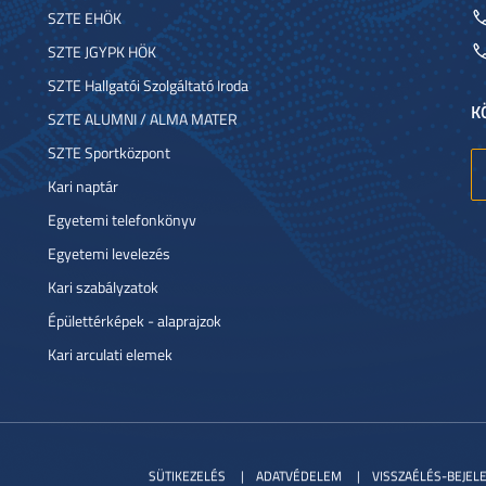
SZTE EHÖK
SZTE JGYPK HÖK
SZTE Hallgatói Szolgáltató Iroda
K
SZTE ALUMNI / ALMA MATER
SZTE Sportközpont
Kari naptár
Egyetemi telefonkönyv
Egyetemi levelezés
Kari szabályzatok
Épülettérképek - alaprajzok
Kari arculati elemek
SÜTIKEZELÉS
ADATVÉDELEM
VISSZAÉLÉS-BEJEL