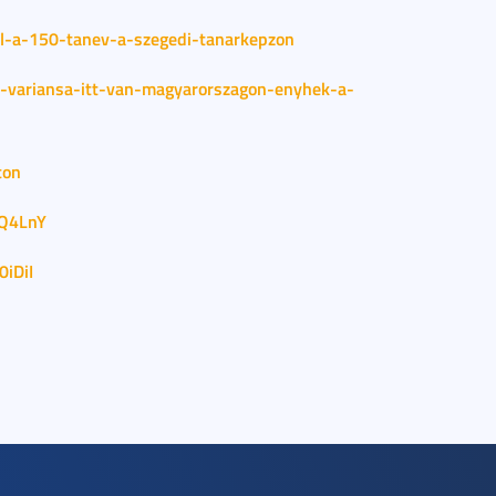
dul-a-150-tanev-a-szegedi-tanarkepzon
uj-variansa-itt-van-magyarorszagon-enyhek-a-
ton
HQ4LnY
iDiI