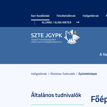
Kari Kezdőoldal
Felvételizőknek
Hallgatóknak
ALUMNI / ALMA MATER
A Ka
Hallgatóknak
Általános Tudnivalók
Épülettérképek
Általános tudnivalók
Főép