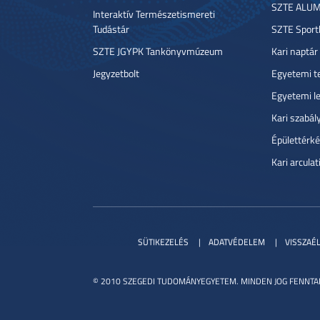
SZTE ALUM
Interaktív Természetismereti
Tudástár
SZTE Sport
SZTE JGYPK Tankönyvmúzeum
Kari naptár
Jegyzetbolt
Egyetemi t
Egyetemi l
Kari szabál
Épülettérké
Kari arcula
SÜTIKEZELÉS
ADATVÉDELEM
VISSZAÉ
© 2010 SZEGEDI TUDOMÁNYEGYETEM. MINDEN JOG FENNTA