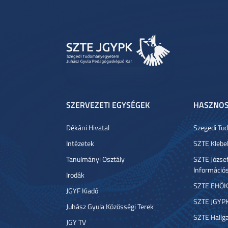
SZERVEZETI EGYSÉGEK
HASZNOS
Dékáni Hivatal
Szegedi T
Intézetek
SZTE Klebe
Tanulmányi Osztály
SZTE József
Információ
Irodák
SZTE EHÖK
JGYF Kiadó
SZTE JGYP
Juhász Gyula Közösségi Terek
SZTE Hallga
JGY TV