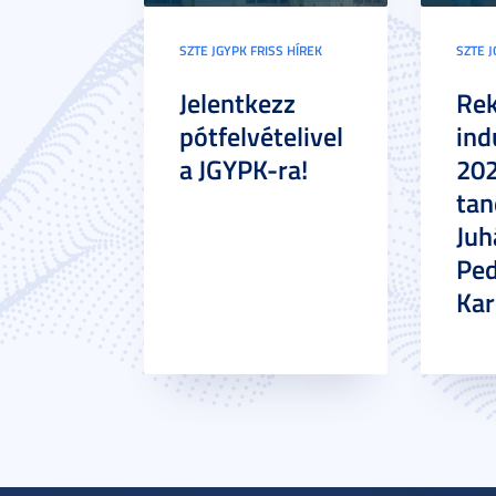
SZTE JGYPK FRISS HÍREK
SZTE J
Jelentkezz
Re
pótfelvételivel
ind
a JGYPK-ra!
20
tan
Juh
Pe
Ka