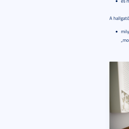
és 
A hallgató
mily
„mod