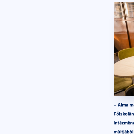
– Alma ma
Főiskolán
intézmény
múltjából