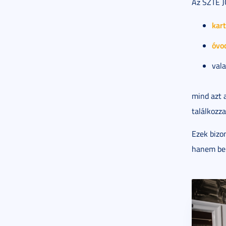
Az SZTE J
kart
óvod
val
mind azt 
találkozza
Ezek bizo
hanem bem