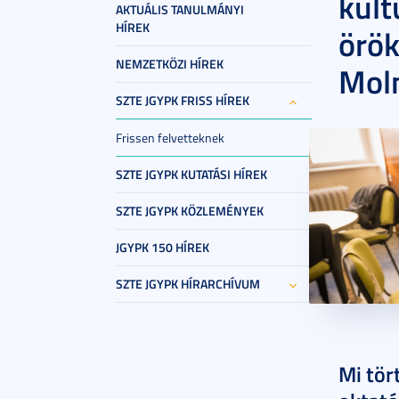
kult
AKTUÁLIS TANULMÁNYI
HÍREK
örök
NEMZETKÖZI HÍREK
Moln
SZTE JGYPK FRISS HÍREK
Frissen felvetteknek
SZTE JGYPK KUTATÁSI HÍREK
SZTE JGYPK KÖZLEMÉNYEK
JGYPK 150 HÍREK
SZTE JGYPK HÍRARCHÍVUM
2026. júl
Mi tör