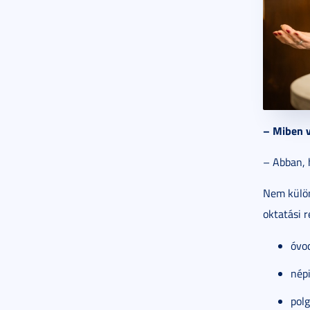
– Miben v
– Abban, 
Nem külön
oktatási r
óvo
népi
polg