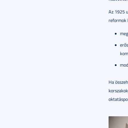
Az 1925 u
reformok 
megj
erő
kom
mod
Ha összeh
korszakok 
oktatáspo