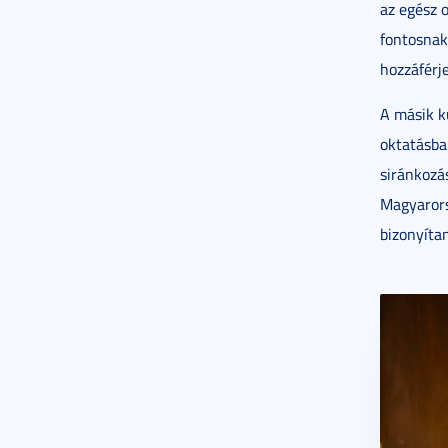
az egész 
fontosnak 
hozzáférj
A másik k
oktatásba
siránkozá
Magyarors
bizonyítan