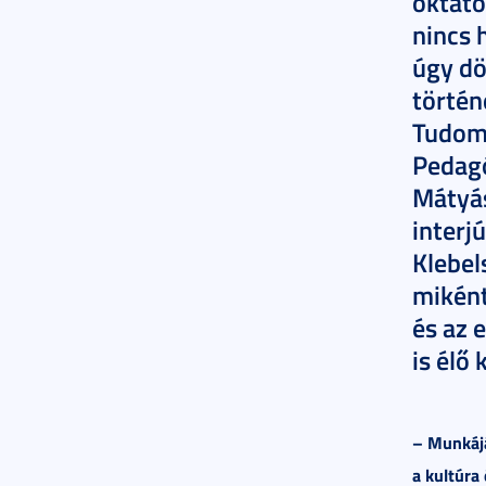
oktató
nincs 
úgy dö
történ
Tudom
Pedag
Mátyás
interj
Klebel
miként
és az 
is élő
– Munkájá
a kultúra