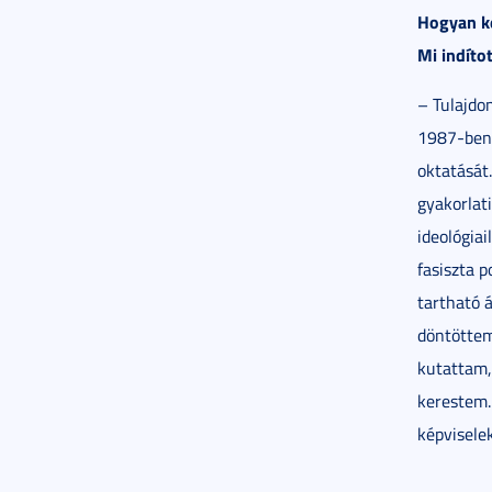
Hogyan ke
Mi indítot
– Tulajdo
1987-ben 
oktatását
gyakorlat
ideológiai
fasiszta 
tartható 
döntöttem
kutattam,
kerestem. 
képviselek