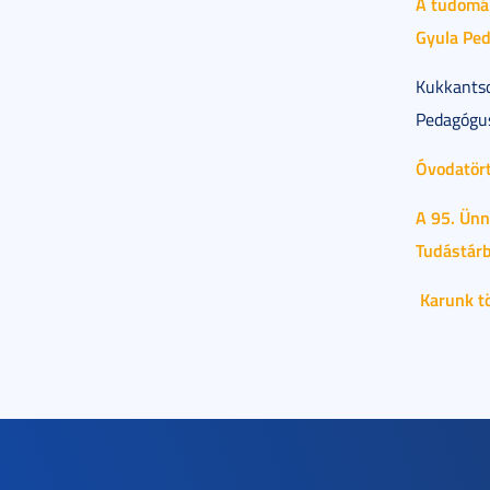
A tudomá
Gyula Pe
Kukkantso
Pedagógus
Óvodatörté
A 95. Ün
Tudástárb
Karunk tö