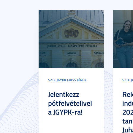
SZTE JGYPK FRISS HÍREK
SZTE J
Jelentkezz
Re
pótfelvételivel
ind
a JGYPK-ra!
20
tan
Juh