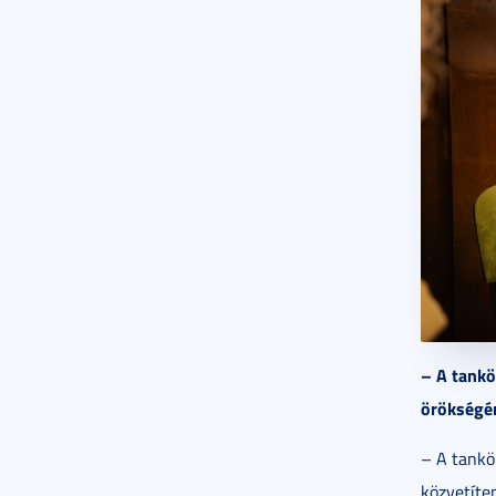
– A tankö
örökségé
– A tankö
közvetíte