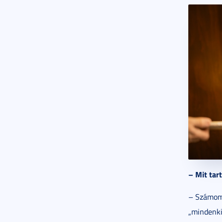
– Mit tar
– Számomr
„mindenki