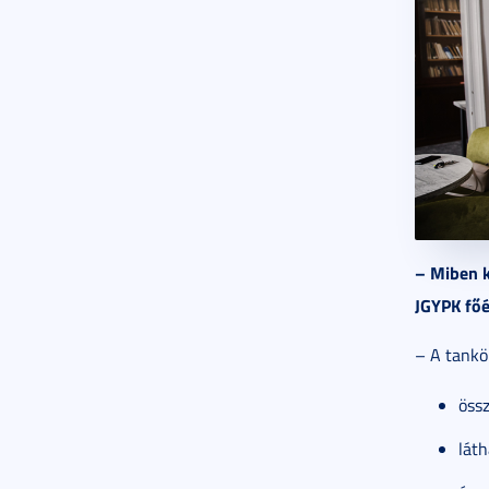
– Miben k
JGYPK főé
– A tankö
össz
láth