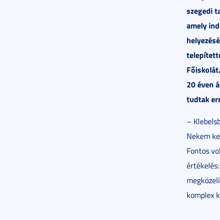
szegedi t
amely in
helyezésé
telepítet
Főiskolát
20 éven á
tudtak er
– Klebels
Nekem kell
Fontos vo
értékelés:
megközelí
komplex k