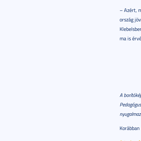
– Azért, 
ország jöv
Klebelsbe
ma is érv
A borítóké
Pedagógus
nyugalmazo
Korábban 