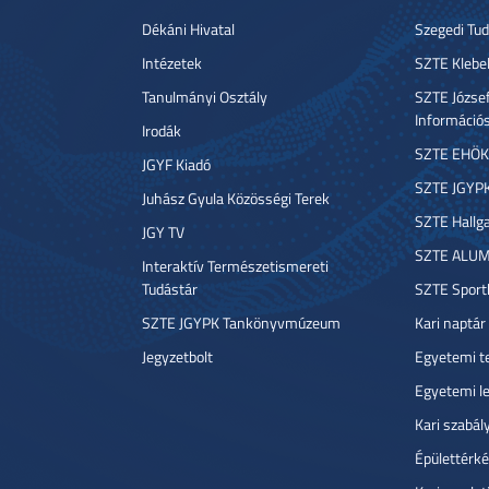
Dékáni Hivatal
Szegedi T
Intézetek
SZTE Klebe
Tanulmányi Osztály
SZTE József
Információ
Irodák
SZTE EHÖK
JGYF Kiadó
SZTE JGYP
Juhász Gyula Közösségi Terek
SZTE Hallga
JGY TV
SZTE ALUM
Interaktív Természetismereti
Tudástár
SZTE Sport
SZTE JGYPK Tankönyvmúzeum
Kari naptár
Jegyzetbolt
Egyetemi t
Egyetemi l
Kari szabál
Épülettérké