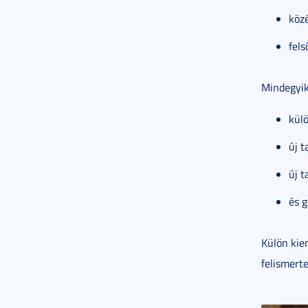
közé
fels
Mindegyik
külö
új t
új t
és g
Külön kie
felismerte