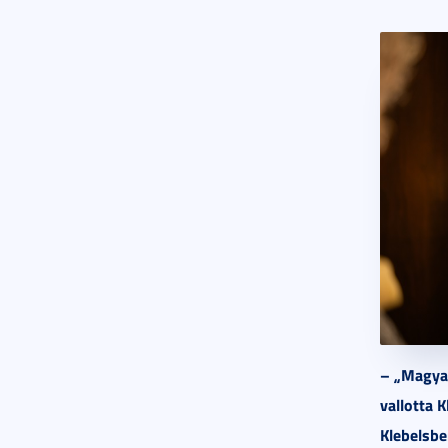
–
„Magyar
vallotta 
Klebelsbe