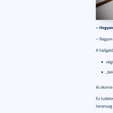
– Hogyan 
– Nagyon 
A hallgató
végi
„be
és akarva-
Ez tudatos
tananyag 