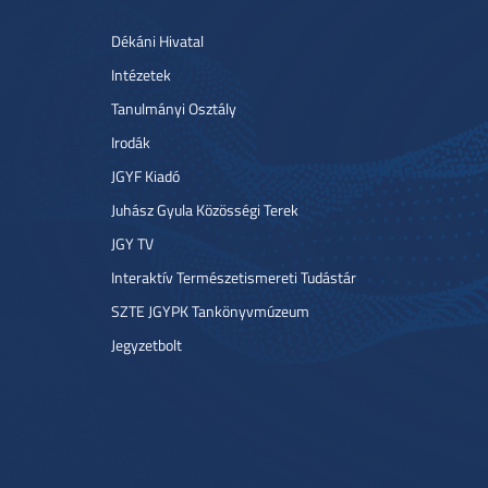
Dékáni Hivatal
Intézetek
Tanulmányi Osztály
Irodák
JGYF Kiadó
Juhász Gyula Közösségi Terek
JGY TV
Interaktív Természetismereti Tudástár
SZTE JGYPK Tankönyvmúzeum
Jegyzetbolt