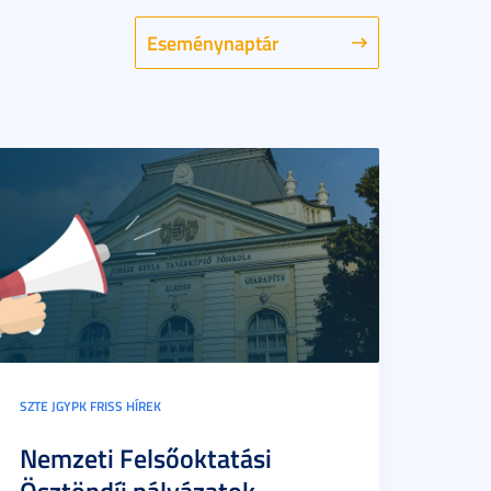
Eseménynaptár
SZTE JGYPK FRISS HÍREK
Nemzeti Felsőoktatási