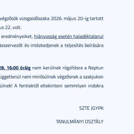
 végzősök vizsgaidőszaka 2026. május 20-ig tartott
s 22. volt.
tt eredményeiket,
hiányosság esetén haladéktalanul
sszervezőt és intézkedjenek a teljesítés beírására
8. 16:00 óráig
nem kerülnek rögzítésre a Neptun
függetlenül nem minősülnek végzősnek a szakjukon
ülnek! A fentiektől eltekinteni semmilyen indokra
SZTE JGYPK
TANULMÁNYI OSZTÁLY