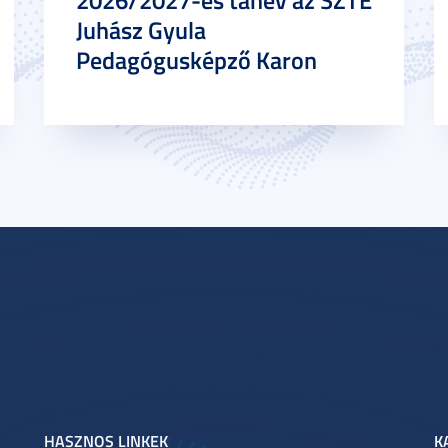
2026/2027-es tanév az SZTE
Juhász Gyula
Pedagógusképző Karon
HASZNOS LINKEK
K