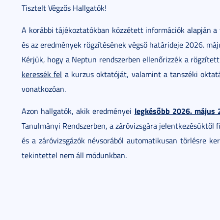
Tisztelt Végzős Hallgatók!
A korábbi tájékoztatókban közzétett információk alapján a
és az eredmények rögzítésének végső határideje 2026. máju
Kérjük, hogy a Neptun rendszerben ellenőrizzék a rögzíte
keressék fel
a kurzus oktatóját, valamint a tanszéki oktatá
vonatkozóan.
legkésőbb 2026. május 2
Azon hallgatók, akik eredményei
Tanulmányi Rendszerben, a záróvizsgára jelentkezésüktől 
és a záróvizsgázók névsorából automatikusan törlésre ker
tekintettel nem áll módunkban.