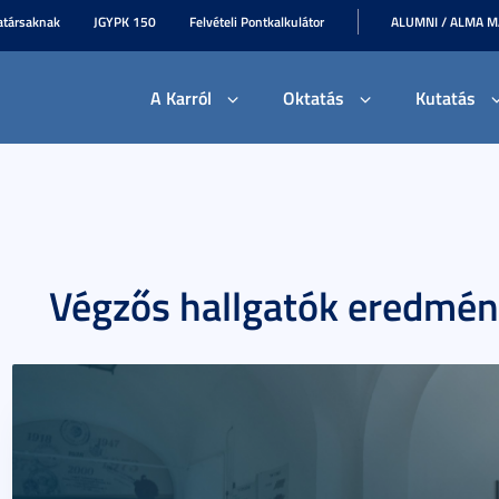
társaknak
JGYPK 150
Felvételi Pontkalkulátor
ALUMNI / ALMA 
A Karról
Oktatás
Kutatás
Végzős hallgatók eredmén