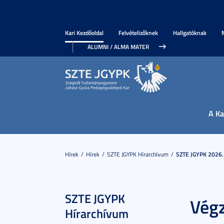
Kari Kezdőoldal
Felvételizőknek
Hallgatóknak
ALUMNI / ALMA MATER
A Ka
Hírek
Hírek
SZTE JGYPK Hírarchívum
SZTE JGYPK 2026.
SZTE JGYPK
Végz
Hírarchívum