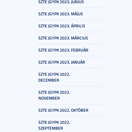
SZTE JGYPK 2023. JÚNIUS
SZTE JGYPK 2023. MÁJUS
SZTE JGYPK 2023. ÁPRILIS
SZTE JGYPK 2023. MÁRCIUS
SZTE JGYPK 2023. FEBRUÁR
SZTE JGYPK 2023. JANUÁR
SZTE JGYPK 2022.
DECEMBER
SZTE JGYPK 2022.
NOVEMBER
SZTE JGYPK 2022. OKTÓBER
SZTE JGYPK 2022.
SZEPTEMBER