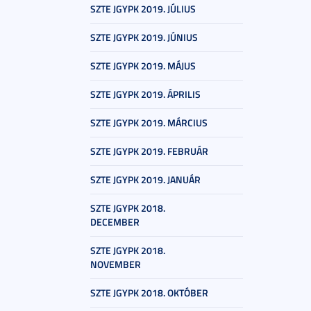
SZTE JGYPK 2019. JÚLIUS
SZTE JGYPK 2019. JÚNIUS
SZTE JGYPK 2019. MÁJUS
SZTE JGYPK 2019. ÁPRILIS
SZTE JGYPK 2019. MÁRCIUS
SZTE JGYPK 2019. FEBRUÁR
SZTE JGYPK 2019. JANUÁR
SZTE JGYPK 2018.
DECEMBER
SZTE JGYPK 2018.
NOVEMBER
SZTE JGYPK 2018. OKTÓBER