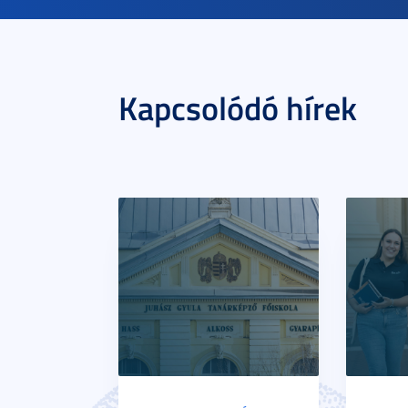
Kapcsolódó hírek