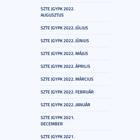
SZTE JGYPK 2022.
AUGUSZTUS
SZTE JGYPK 2022. JÚLIUS
SZTE JGYPK 2022. JÚNIUS
SZTE JGYPK 2022. MÁJUS
SZTE JGYPK 2022. ÁPRILIS
SZTE JGYPK 2022. MÁRCIUS
SZTE JGYPK 2022. FEBRUÁR
SZTE JGYPK 2022. JANUÁR
SZTE JGYPK 2021.
DECEMBER
SZTE JGYPK 2021.