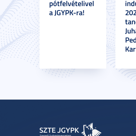
pótfelvételivel
ind
a JGYPK-ra!
20
tan
Juh
Pe
Ka