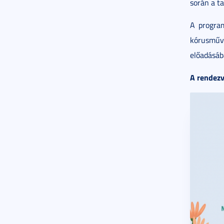
során a ta
A progra
kórusműv
előadásáb
A rendezv