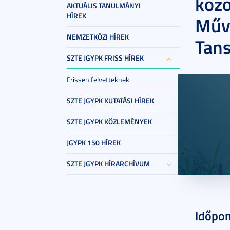
közö
AKTUÁLIS TANULMÁNYI
HÍREK
Művé
NEMZETKÖZI HÍREK
Tans
SZTE JGYPK FRISS HÍREK
Frissen felvetteknek
SZTE JGYPK KUTATÁSI HÍREK
SZTE JGYPK KÖZLEMÉNYEK
JGYPK 150 HÍREK
SZTE JGYPK HÍRARCHÍVUM
2026. má
Időpon