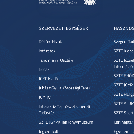
SZERVEZETI EGYSÉGEK
HASZNOS
Dékáni Hivatal
Szegedi T
Intézetek
SZTE Klebe
Tanulmányi Osztály
SZTE József
Információ
Irodák
SZTE EHÖK
JGYF Kiadó
SZTE JGYP
Juhász Gyula Közösségi Terek
SZTE Hallga
JGY TV
SZTE ALUM
Interaktív Természetismereti
Tudástár
SZTE Sport
SZTE JGYPK Tankönyvmúzeum
Kari naptár
Jegyzetbolt
Egyetemi t