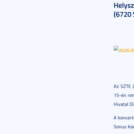
Helysz
(6720 
Az SZTE 
15-én ren
Hivatal D
A koncert
Sonus Kam