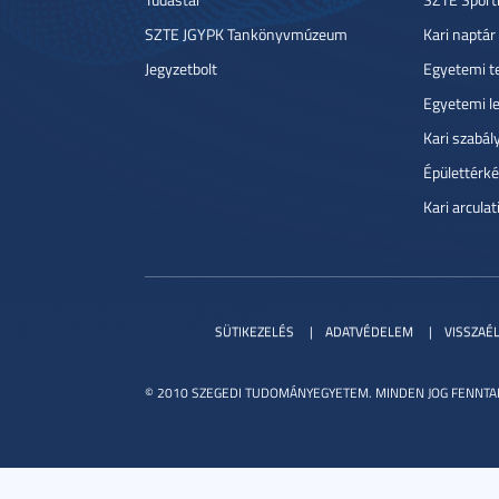
SZTE JGYPK Tankönyvmúzeum
Kari naptár
Jegyzetbolt
Egyetemi t
Egyetemi l
Kari szabál
Épülettérké
Kari arcula
SÜTIKEZELÉS
ADATVÉDELEM
VISSZAÉ
© 2010 SZEGEDI TUDOMÁNYEGYETEM. MINDEN JOG FENNTA