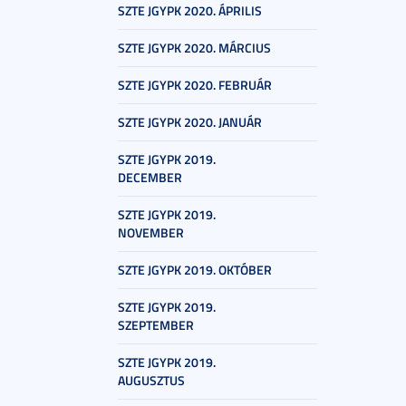
SZTE JGYPK 2020. ÁPRILIS
SZTE JGYPK 2020. MÁRCIUS
SZTE JGYPK 2020. FEBRUÁR
SZTE JGYPK 2020. JANUÁR
SZTE JGYPK 2019.
DECEMBER
SZTE JGYPK 2019.
NOVEMBER
SZTE JGYPK 2019. OKTÓBER
SZTE JGYPK 2019.
SZEPTEMBER
SZTE JGYPK 2019.
AUGUSZTUS