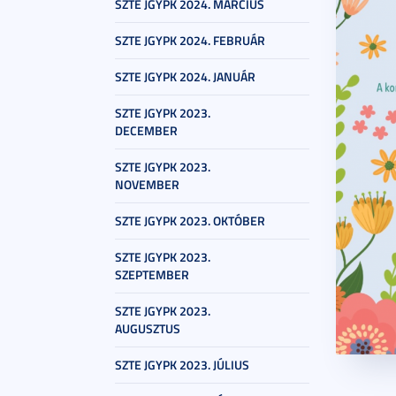
SZTE JGYPK 2024. MÁRCIUS
SZTE JGYPK 2024. FEBRUÁR
SZTE JGYPK 2024. JANUÁR
SZTE JGYPK 2023.
DECEMBER
SZTE JGYPK 2023.
NOVEMBER
SZTE JGYPK 2023. OKTÓBER
SZTE JGYPK 2023.
SZEPTEMBER
SZTE JGYPK 2023.
AUGUSZTUS
SZTE JGYPK 2023. JÚLIUS