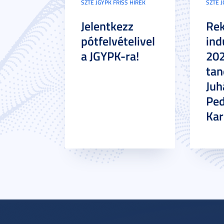
SZTE JGYPK FRISS HÍREK
SZTE J
Jelentkezz
Re
pótfelvételivel
ind
a JGYPK-ra!
20
tan
Juh
Pe
Ka