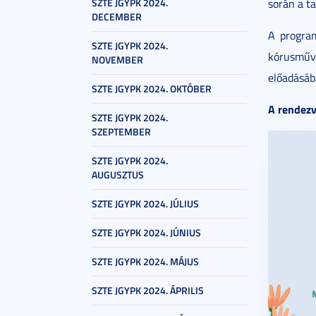
SZTE JGYPK 2024.
során a ta
DECEMBER
A progra
SZTE JGYPK 2024.
kórusműv
NOVEMBER
előadásáb
SZTE JGYPK 2024. OKTÓBER
A rendezv
SZTE JGYPK 2024.
SZEPTEMBER
SZTE JGYPK 2024.
AUGUSZTUS
SZTE JGYPK 2024. JÚLIUS
SZTE JGYPK 2024. JÚNIUS
SZTE JGYPK 2024. MÁJUS
SZTE JGYPK 2024. ÁPRILIS