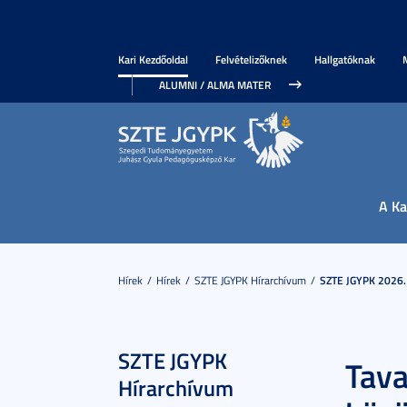
Kari Kezdőoldal
Felvételizőknek
Hallgatóknak
ALUMNI / ALMA MATER
A Ka
Hírek
Hírek
SZTE JGYPK Hírarchívum
SZTE JGYPK 2026.
SZTE JGYPK
Tava
Hírarchívum