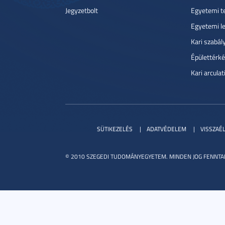
Jegyzetbolt
Egyetemi t
Egyetemi l
Kari szabál
Épülettérké
Kari arcula
SÜTIKEZELÉS
ADATVÉDELEM
VISSZAÉ
© 2010 SZEGEDI TUDOMÁNYEGYETEM. MINDEN JOG FENNTA