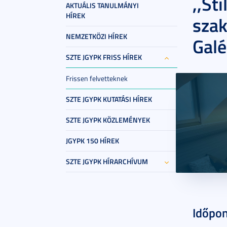
,,St
AKTUÁLIS TANULMÁNYI
HÍREK
szak
NEMZETKÖZI HÍREK
Galé
SZTE JGYPK FRISS HÍREK
Frissen felvetteknek
SZTE JGYPK KUTATÁSI HÍREK
SZTE JGYPK KÖZLEMÉNYEK
JGYPK 150 HÍREK
SZTE JGYPK HÍRARCHÍVUM
2026. má
Időpon