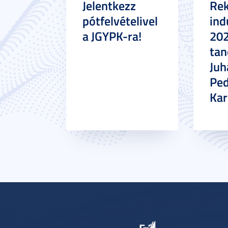
Jelentkezz
Re
pótfelvételivel
ind
a JGYPK-ra!
20
tan
Juh
Pe
Ka