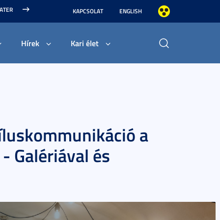
MATER
KAPCSOLAT
ENGLISH
Hírek
Kari élet
tíluskommunikáció a
- Galériával és