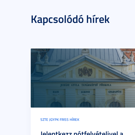
Kapcsolódó hírek
SZTE JGYPK FRISS HÍREK
Jelentkezz pótfelvételivel a