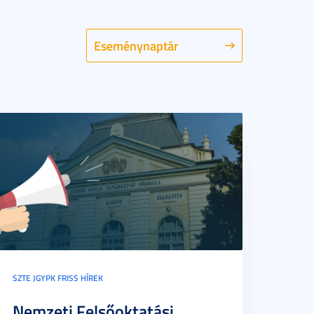
Eseménynaptár
SZTE JGYPK FRISS HÍREK
Nemzeti Felsőoktatási