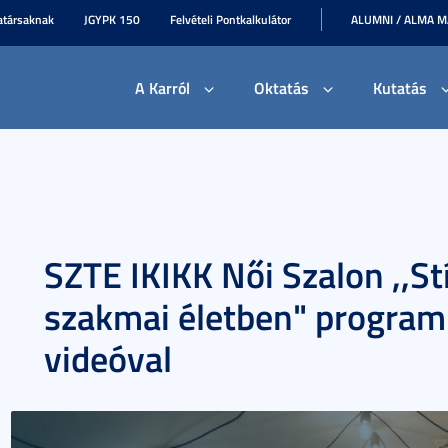
társaknak
JGYPK 150
Felvételi Pontkalkulátor
ALUMNI / ALMA 
A Karról
Oktatás
Kutatás
SZTE IKIKK Női Szalon ,,S
szakmai életben" program 
videóval