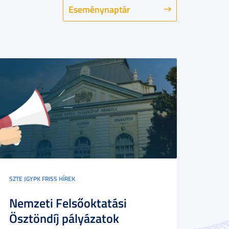
Eseménynaptár
SZTE JGYPK FRISS HÍREK
Nemzeti Felsőoktatási
Ösztöndíj pályázatok