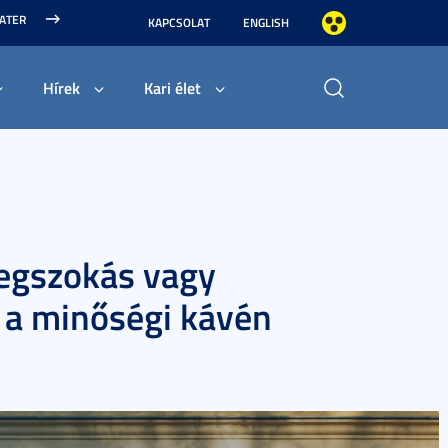
MATER
KAPCSOLAT
ENGLISH
Hírek
Kari élet
Megszokás vagy
s a minőségi kávén