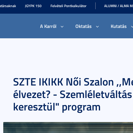
társaknak
JGYPK 150
Felvételi Pontkalkulátor
ALUMNI / ALMA 
A Karról
Oktatás
Kutatás
SZTE IKIKK Női Szalon ,,
élvezet? - Szemléletváltá
keresztül" program