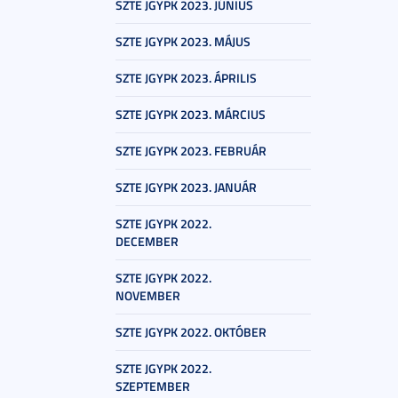
SZTE JGYPK 2023. JÚNIUS
SZTE JGYPK 2023. MÁJUS
SZTE JGYPK 2023. ÁPRILIS
SZTE JGYPK 2023. MÁRCIUS
SZTE JGYPK 2023. FEBRUÁR
SZTE JGYPK 2023. JANUÁR
SZTE JGYPK 2022.
DECEMBER
SZTE JGYPK 2022.
NOVEMBER
SZTE JGYPK 2022. OKTÓBER
SZTE JGYPK 2022.
SZEPTEMBER