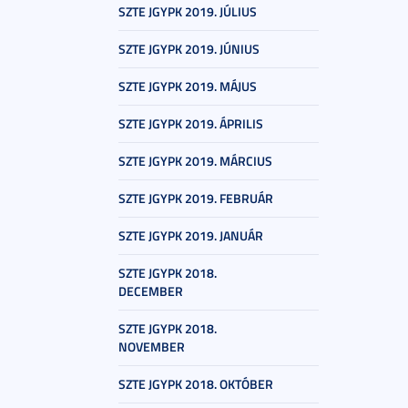
SZTE JGYPK 2019. JÚLIUS
SZTE JGYPK 2019. JÚNIUS
SZTE JGYPK 2019. MÁJUS
SZTE JGYPK 2019. ÁPRILIS
SZTE JGYPK 2019. MÁRCIUS
SZTE JGYPK 2019. FEBRUÁR
SZTE JGYPK 2019. JANUÁR
SZTE JGYPK 2018.
DECEMBER
SZTE JGYPK 2018.
NOVEMBER
SZTE JGYPK 2018. OKTÓBER