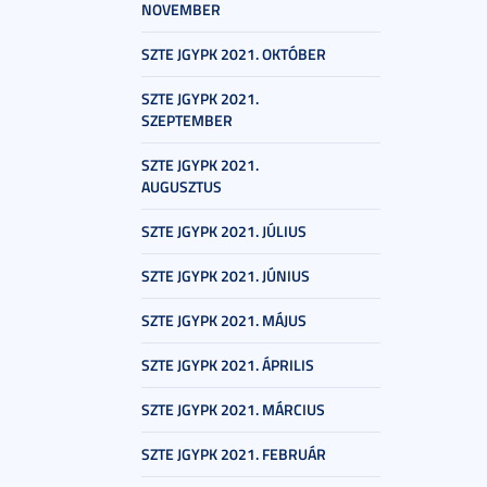
NOVEMBER
SZTE JGYPK 2021. OKTÓBER
SZTE JGYPK 2021.
SZEPTEMBER
SZTE JGYPK 2021.
AUGUSZTUS
SZTE JGYPK 2021. JÚLIUS
SZTE JGYPK 2021. JÚNIUS
SZTE JGYPK 2021. MÁJUS
SZTE JGYPK 2021. ÁPRILIS
SZTE JGYPK 2021. MÁRCIUS
SZTE JGYPK 2021. FEBRUÁR