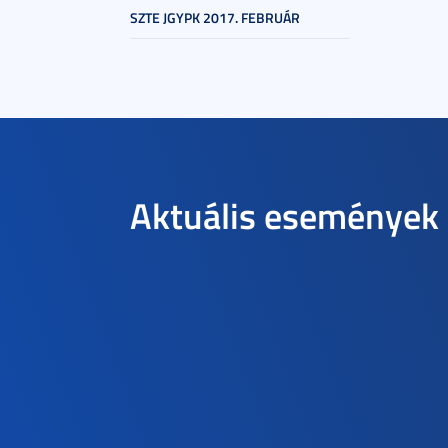
SZTE JGYPK 2017. FEBRUÁR
Aktuális események