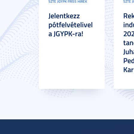
SZTE JGYPK FRISS HÍREK
SZTE J
Jelentkezz
Re
pótfelvételivel
ind
a JGYPK-ra!
20
tan
Juh
Pe
Ka