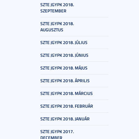
SZTE JGYPK 2018.
SZEPTEMBER
SZTE JGYPK 2018.
AUGUSZTUS
SZTE JGYPK 2018. JÚLIUS
SZTE JGYPK 2018. JÚNIUS
SZTE JGYPK 2018. MÁJUS
SZTE JGYPK 2018. ÁPRILIS
SZTE JGYPK 2018. MÁRCIUS
SZTE JGYPK 2018. FEBRUÁR
SZTE JGYPK 2018. JANUÁR
SZTE JGYPK 2017.
DECEMBER