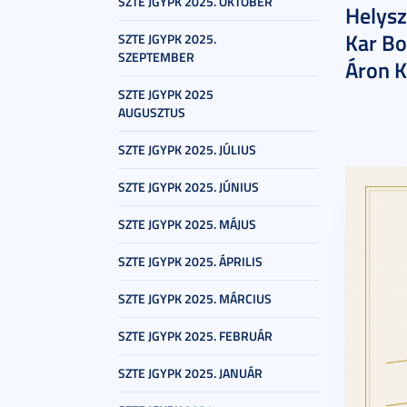
SZTE JGYPK 2025. OKTÓBER
Helysz
Kar Bo
SZTE JGYPK 2025.
SZEPTEMBER
Áron K
SZTE JGYPK 2025
AUGUSZTUS
SZTE JGYPK 2025. JÚLIUS
SZTE JGYPK 2025. JÚNIUS
SZTE JGYPK 2025. MÁJUS
SZTE JGYPK 2025. ÁPRILIS
SZTE JGYPK 2025. MÁRCIUS
SZTE JGYPK 2025. FEBRUÁR
SZTE JGYPK 2025. JANUÁR