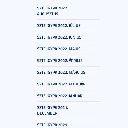
SZTE JGYPK 2022.
AUGUSZTUS
SZTE JGYPK 2022. JÚLIUS
SZTE JGYPK 2022. JÚNIUS
SZTE JGYPK 2022. MÁJUS
SZTE JGYPK 2022. ÁPRILIS
SZTE JGYPK 2022. MÁRCIUS
SZTE JGYPK 2022. FEBRUÁR
SZTE JGYPK 2022. JANUÁR
SZTE JGYPK 2021.
DECEMBER
SZTE JGYPK 2021.