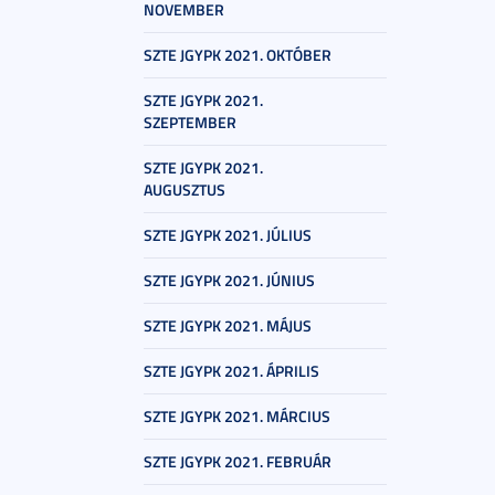
NOVEMBER
SZTE JGYPK 2021. OKTÓBER
SZTE JGYPK 2021.
SZEPTEMBER
SZTE JGYPK 2021.
AUGUSZTUS
SZTE JGYPK 2021. JÚLIUS
SZTE JGYPK 2021. JÚNIUS
SZTE JGYPK 2021. MÁJUS
SZTE JGYPK 2021. ÁPRILIS
SZTE JGYPK 2021. MÁRCIUS
SZTE JGYPK 2021. FEBRUÁR