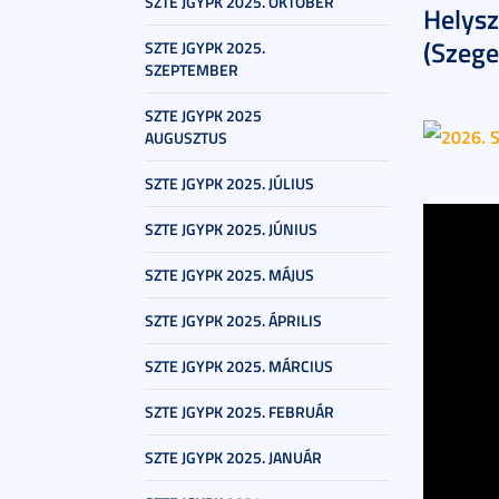
SZTE JGYPK 2025. OKTÓBER
Helysz
(Szege
SZTE JGYPK 2025.
SZEPTEMBER
SZTE JGYPK 2025
AUGUSZTUS
SZTE JGYPK 2025. JÚLIUS
SZTE JGYPK 2025. JÚNIUS
SZTE JGYPK 2025. MÁJUS
SZTE JGYPK 2025. ÁPRILIS
SZTE JGYPK 2025. MÁRCIUS
SZTE JGYPK 2025. FEBRUÁR
SZTE JGYPK 2025. JANUÁR