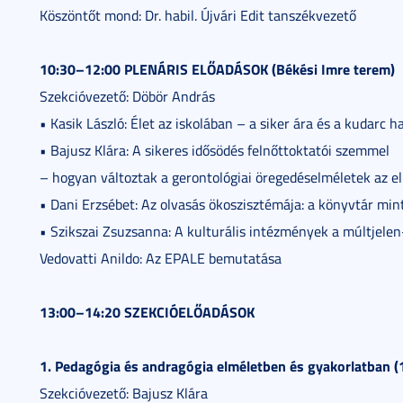
Köszöntőt mond: Dr. habil. Újvári Edit tanszékvezető
10:30–12:00 PLENÁRIS ELŐADÁSOK (Békési Imre terem)
Szekcióvezető: Döbör András
• Kasik László: Élet az iskolában – a siker ára és a kudarc h
• Bajusz Klára: A sikeres idősödés felnőttoktatói szemmel
– hogyan változtak a gerontológiai öregedéselméletek az e
• Dani Erzsébet: Az olvasás ökoszisztémája: a könyvtár min
• Szikszai Zsuzsanna: A kulturális intézmények a múltjele
Vedovatti Anildo: Az EPALE bemutatása
13:00–14:20 SZEKCIÓELŐADÁSOK
1. Pedagógia és andragógia elméletben és gyakorlatban 
Szekcióvezető: Bajusz Klára