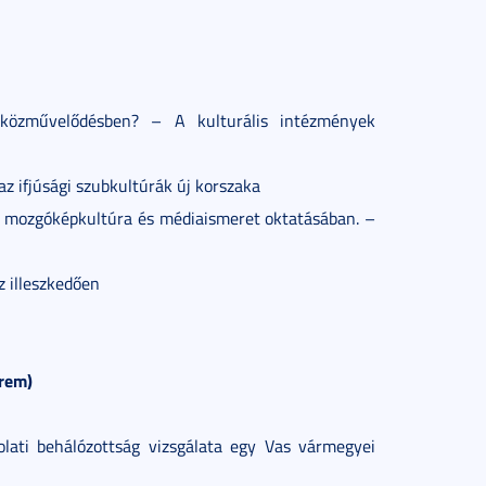
 közművelődésben? – A kulturális intézmények
 az ifjúsági szubkultúrák új korszaka
s a mozgóképkultúra és médiaismeret oktatásában. –
z illeszkedően
erem)
olati behálózottság vizsgálata egy Vas vármegyei