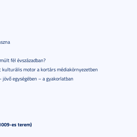
aszna
lmúlt fél évszázadban?
t kulturális motor a kortárs médiakörnyezetben
n- jövő egységében – a gyakorlatban
(1009-es terem)