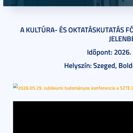
2026. május 20.
5 perc
A KULTÚRA- ÉS OKTATÁSKUTATÁS F
JELENB
Időpont: 2026.
Helyszín: Szeged, Bold