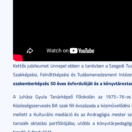
Kettős jubileumot ünnepel ebben a tanévben a Szegedi 
Szakképzési, Felnőttképzési és Tudásmenedzsment Intéz
szakemberképzés 50 éves évfordulóját és a könyvtárostan
A Juhász Gyula Tanárképző Főiskolán az 1975–76-os t
Közösségszervezés BA szak fél évszázada a közművelődési 
mellett a Kulturális mediáció és az Andragógia mester sz
tanszék oktatási portfóliójába; utóbbi a könyvtárpedagóg