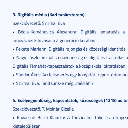
3. Digitális média (Kari tanácsterem)
Szekcióvezető: Szirmai Éva
• Bódis-Kománovics Alexandra: Digitális lemaradás a
innovációs kihívásai a Z generáció korában
• Fekete Mariann: Digitális rajongás és közösségi identitás:
• Nagy László: Vizuális önazonosság és digitális írástudá
Digitális Témahét-tapasztalatok a középiskolai oktatásban
• Sándor Ákos: Arcfelismerés egy könyvtári repozitóriumho
• Szirmai Éva: Tanítsunk-e még „médiát”?
4. Esélyegyenlőség, kapcsolatok, közösségek (1218-as t
Szekcióvezető: T. Molnár Gizella
• Kovácsné Biczó Klaudia: A társadalmi tőke és a kapcs
kistelepülésen