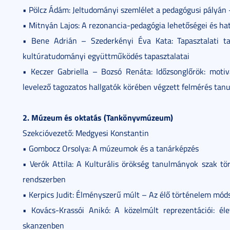
• Pölcz Ádám: Jeltudományi szemlélet a pedagógusi pályán 
• Mitnyán Lajos: A rezonancia-pedagógia lehetőségei és ha
• Bene Adrián – Szederkényi Éva Kata: Tapasztalati ta
kultúratudományi együttműködés tapasztalatai
• Keczer Gabriella – Bozsó Renáta: Időzsonglőrök: moti
levelező tagozatos hallgatók körében végzett felmérés tanu
2. Múzeum és oktatás (Tankönyvmúzeum)
Szekcióvezető: Medgyesi Konstantin
• Gombocz Orsolya: A múzeumok és a tanárképzés
• Verók Attila: A Kulturális örökség tanulmányok szak t
rendszerben
• Kerpics Judit: Élményszerű múlt – Az élő történelem mó
• Kovács-Krassói Anikó: A közelmúlt reprezentációi: é
skanzenben