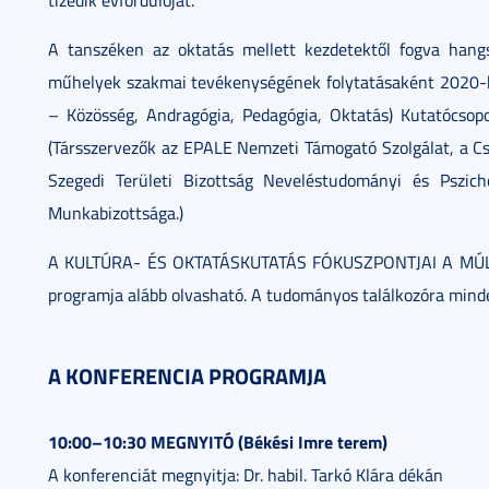
tizedik évfordulóját.
A tanszéken az oktatás mellett kezdetektől fogva han
műhelyek szakmai tevékenységének folytatásaként 2020-
– Közösség, Andragógia, Pedagógia, Oktatás) Kutatócsopor
(Társszervezők az EPALE Nemzeti Támogató Szolgálat, a 
Szegedi Területi Bizottság Neveléstudományi és Pszich
Munkabizottsága.)
A KULTÚRA- ÉS OKTATÁSKUTATÁS FÓKUSZPONTJAI A MÚLTB
programja alább olvasható. A tudományos találkozóra minde
A KONFERENCIA PROGRAMJA
10:00–10:30 MEGNYITÓ (Békési Imre terem)
A konferenciát megnyitja: Dr. habil. Tarkó Klára dékán