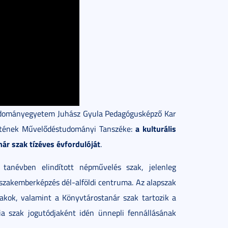
Tudományegyetem Juhász Gyula Pedagógusképző Kar
a kulturális
etének Művelődéstudományi Tanszéke:
ár szak tízéves évfordulóját
.
anévben elindított népművelés szak, jelenleg
szakemberképzés dél-alföldi centruma. Az alapszak
akok, valamint a Könyvtárostanár szak tartozik a
ia szak jogutódjaként idén ünnepli fennállásának