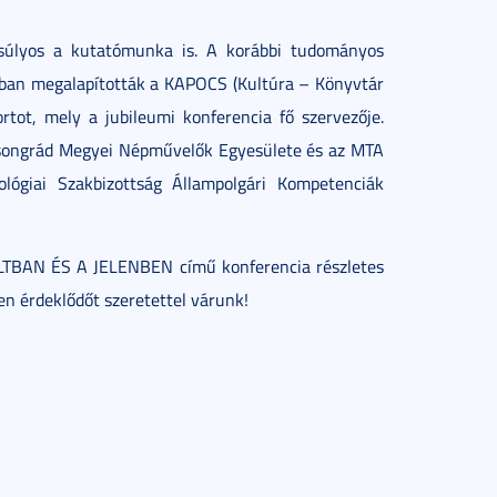
gsúlyos a kutatómunka is. A korábbi tudományos
ban megalapították a KAPOCS (Kultúra – Könyvtár
tot, mely a jubileumi konferencia fő szervezője.
Csongrád Megyei Népművelők Egyesülete és az MTA
ológiai Szakbizottság Állampolgári Kompetenciák
AN ÉS A JELENBEN című konferencia részletes
n érdeklődőt szeretettel várunk!