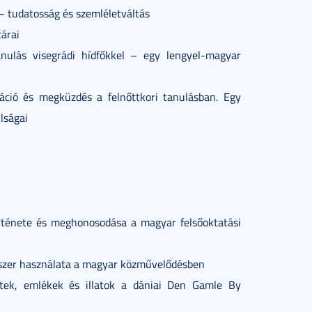
– tudatosság és szemléletváltás
tárai
nulás visegrádi hídfőkkel – egy lengyel-magyar
váció és megküzdés a felnőttkori tanulásban. Egy
lságai
örténete és meghonosodása a magyar felsőoktatási
dszer használata a magyar közművelődésben
letek, emlékek és illatok a dániai Den Gamle By