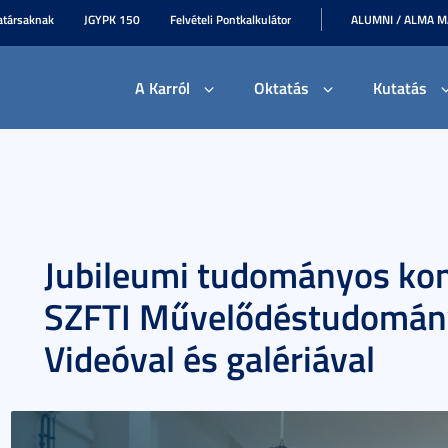
társaknak
JGYPK 150
Felvételi Pontkalkulátor
ALUMNI / ALMA 
A Karról
Oktatás
Kutatás
Jubileumi tudományos kon
SZFTI Művelődéstudomány
Videóval és galériával