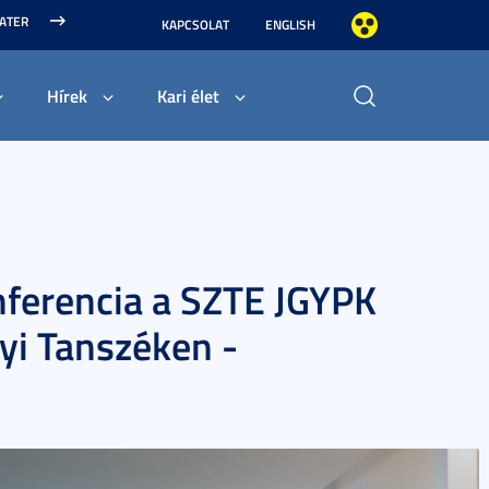
MATER
KAPCSOLAT
ENGLISH
Hírek
Kari élet
ferencia a SZTE JGYPK
i Tanszéken -