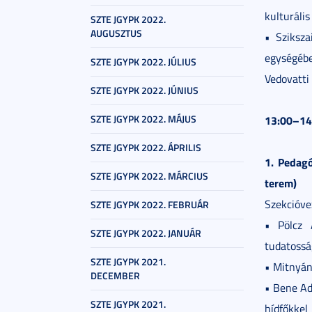
kulturáli
SZTE JGYPK 2022.
AUGUSZTUS
• Sziksza
egységébe
SZTE JGYPK 2022. JÚLIUS
Vedovatti
SZTE JGYPK 2022. JÚNIUS
SZTE JGYPK 2022. MÁJUS
13:00–1
SZTE JGYPK 2022. ÁPRILIS
1. Pedag
SZTE JGYPK 2022. MÁRCIUS
terem)
Szekcióve
SZTE JGYPK 2022. FEBRUÁR
• Pölcz 
SZTE JGYPK 2022. JANUÁR
tudatossá
SZTE JGYPK 2021.
• Mitnyán
DECEMBER
• Bene Ad
SZTE JGYPK 2021.
hídfőkke