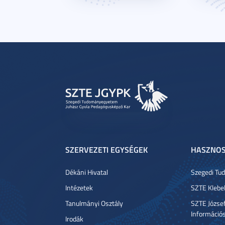
SZERVEZETI EGYSÉGEK
HASZNOS
Dékáni Hivatal
Szegedi T
Intézetek
SZTE Klebe
Tanulmányi Osztály
SZTE József
Információ
Irodák