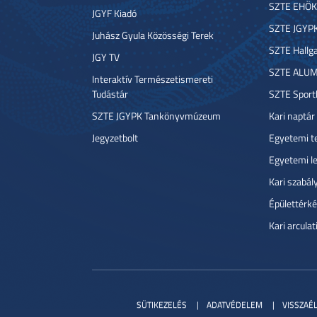
SZTE EHÖK
JGYF Kiadó
SZTE JGYP
Juhász Gyula Közösségi Terek
SZTE Hallga
JGY TV
SZTE ALUM
Interaktív Természetismereti
Tudástár
SZTE Sport
SZTE JGYPK Tankönyvmúzeum
Kari naptár
Jegyzetbolt
Egyetemi t
Egyetemi l
Kari szabál
Épülettérké
Kari arcula
SÜTIKEZELÉS
ADATVÉDELEM
VISSZAÉ