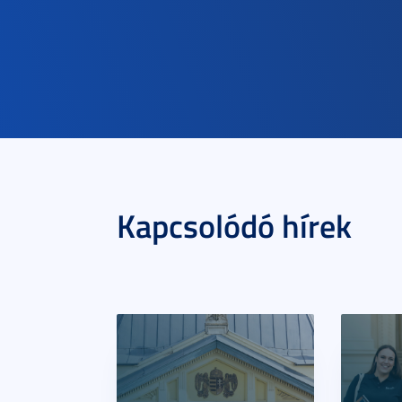
Kapcsolódó hírek