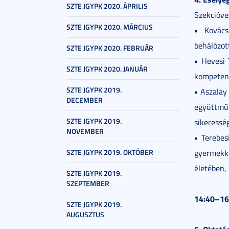
SZTE JGYPK 2020. ÁPRILIS
Szekcióvez
SZTE JGYPK 2020. MÁRCIUS
• Kovács
behálózot
SZTE JGYPK 2020. FEBRUÁR
• Hevesi 
SZTE JGYPK 2020. JANUÁR
kompetenc
SZTE JGYPK 2019.
• Aszalay
DECEMBER
együttműk
SZTE JGYPK 2019.
sikeressé
NOVEMBER
• Terebes
SZTE JGYPK 2019. OKTÓBER
gyermekk
életében,
SZTE JGYPK 2019.
SZEPTEMBER
14:40–1
SZTE JGYPK 2019.
AUGUSZTUS