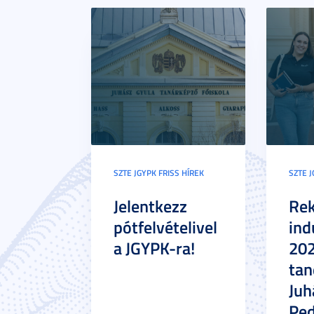
SZTE JGYPK FRISS HÍREK
SZTE J
Jelentkezz
Re
pótfelvételivel
ind
a JGYPK-ra!
20
tan
Juh
Pe