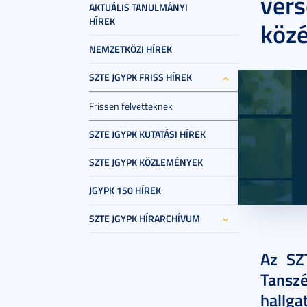
vers
AKTUÁLIS TANULMÁNYI
HÍREK
közé
NEMZETKÖZI HÍREK
SZTE JGYPK FRISS HÍREK
Frissen felvetteknek
SZTE JGYPK KUTATÁSI HÍREK
SZTE JGYPK KÖZLEMÉNYEK
JGYPK 150 HÍREK
SZTE JGYPK HÍRARCHÍVUM
2026. má
Az SZ
Tansz
hallg