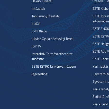
Dékáni Hivatal
Szegedi T
Intézetek
SZTE Klebe
Tanulmányi Osztály
SZTE József
Információ
Irodák
SZTE EHÖK
JGYF Kiadó
SZTE JGYP
Juhász Gyula Közösségi Terek
SZTE Hallga
JGY TV
SZTE ALUM
Interaktív Természetismereti
Tudástár
SZTE Sport
SZTE JGYPK Tankönyvmúzeum
Kari naptár
Jegyzetbolt
Egyetemi t
Egyetemi l
Kari szabál
Épülettérké
Kari arcula