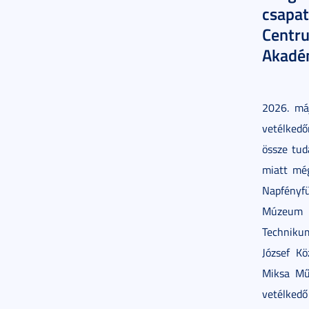
csapa
Centr
Akadé
2026. má
vetélkedő
össze tud
miatt még
Napfényf
Múzeum sz
Technikum
József K
Miksa Mű
vetélkedő