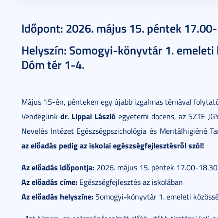
2026. május 11.
2 perc
Időpont: 2026. május 15. péntek 17.00
Helyszín: Somogyi-könyvtár 1. emeleti 
Dóm tér 1-4.
Május 15-én, pénteken egy újabb izgalmas témával folytató
dr. Lippai László
Vendégünk
egyetemi docens, az SZTE JG
Nevelés Intézet Egészségpszichológia és Mentálhigiéné Ta
az előadás pedig az iskolai egészségfejlesztésről szól!
Az előadás időpontja:
2026. május 15. péntek 17.00-18.30
Az előadás címe:
Egészségfejlesztés az iskolában
Az előadás helyszíne:
Somogyi-könyvtár 1. emeleti közössé