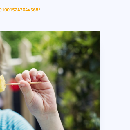
/1910015243044568/