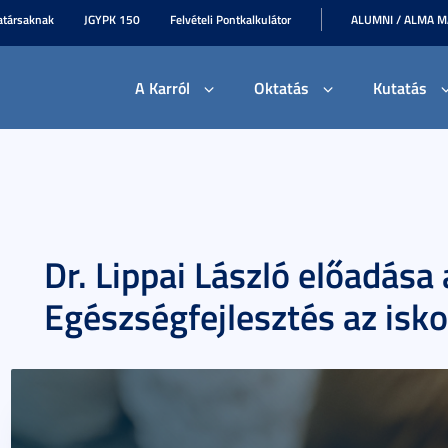
társaknak
JGYPK 150
Felvételi Pontkalkulátor
ALUMNI / ALMA 
A Karról
Oktatás
Kutatás
Dr. Lippai László előadás
Egészségfejlesztés az isk