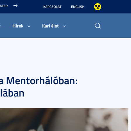
MATER
KAPCSOLAT
ENGLISH
Hírek
Kari élet
a a Mentorhálóban:
olában