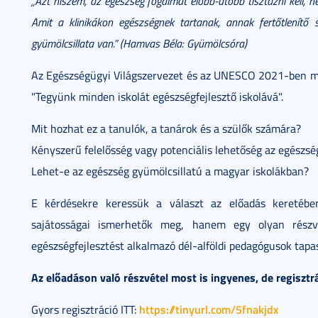
„Azt hiszem, az egészség fogalmát előbb-utóbb tisztázni kell,
Amit a klinikákon egészségnek tartanak, annak fertőtlenítő 
gyümölcsillata van.” (Hamvas Béla: Gyümölcsóra)
Az Egészségügyi Világszervezet és az UNESCO 2021-ben me
"Tegyünk minden iskolát egészségfejlesztő iskolává".
Mit hozhat ez a tanulók, a tanárok és a szülők számára?
Kényszerű felelősség vagy potenciális lehetőség az egészsé
Lehet-e az egészség gyümölcsillatú a magyar iskolákban?
E kérdésekre keressük a választ az előadás keretében
sajátosságai ismerhetők meg, hanem egy olyan részvé
egészségfejlesztést alkalmazó dél-alföldi pedagógusok tapas
Az előadáson való részvétel most is ingyenes, de regisztr
https://tinyurl.com/5fnakjdx
Gyors regisztráció ITT: