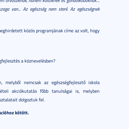
 nem orvosoknak, hanem költőknek és gondolkodóknak....
szaga van... Az egészség nem steril. Az egészségnek
ghirdetett közös programjának címe az volt, hogy
gfejlesztés a köznevelésben?
, melyből nemcsak az egészségfejlesztő iskola
teli akciókutatás főbb tanulságai is, melyben
ztalatait dolgoztuk fel.
ációhoz kötött.