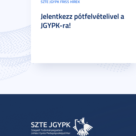
SZTE JGYPK FRISS HÍREK
Jelentkezz pótfelvételivel a
JGYPK-ra!