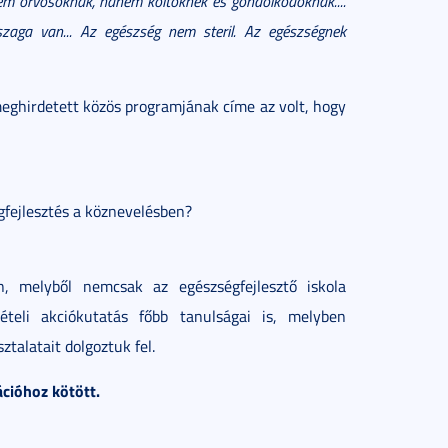
 nem orvosoknak, hanem költőknek és gondolkodóknak....
szaga van... Az egészség nem steril. Az egészségnek
ghirdetett közös programjának címe az volt, hogy
gfejlesztés a köznevelésben?
, melyből nemcsak az egészségfejlesztő iskola
teli akciókutatás főbb tanulságai is, melyben
ztalatait dolgoztuk fel.
ációhoz kötött.