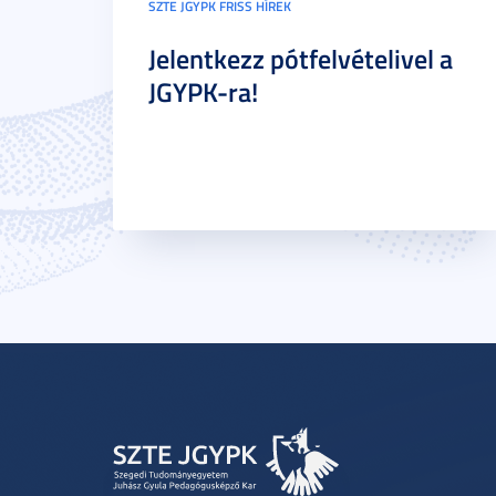
SZTE JGYPK FRISS HÍREK
Jelentkezz pótfelvételivel a
JGYPK-ra!