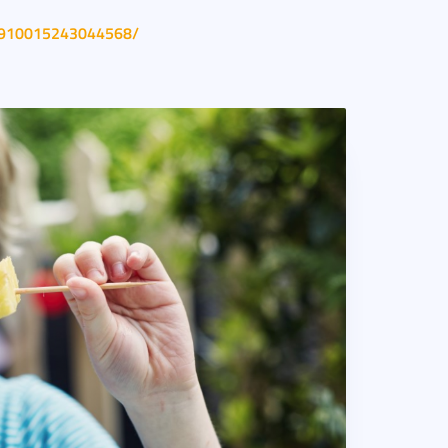
/1910015243044568/