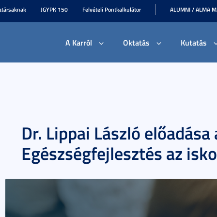
társaknak
JGYPK 150
Felvételi Pontkalkulátor
ALUMNI / ALMA 
A Karról
Oktatás
Kutatás
Dr. Lippai László előadás
Egészségfejlesztés az isk