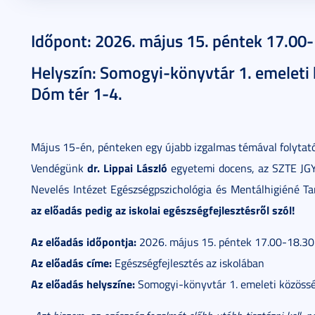
2026. május 11.
2 perc
Időpont: 2026. május 15. péntek 17.00
Helyszín: Somogyi-könyvtár 1. emeleti 
Dóm tér 1-4.
Május 15-én, pénteken egy újabb izgalmas témával folytató
dr. Lippai László
Vendégünk
egyetemi docens, az SZTE JG
Nevelés Intézet Egészségpszichológia és Mentálhigiéné Ta
az előadás pedig az iskolai egészségfejlesztésről szól!
Az előadás időpontja:
2026. május 15. péntek 17.00-18.30
Az előadás címe:
Egészségfejlesztés az iskolában
Az előadás helyszíne:
Somogyi-könyvtár 1. emeleti közössé