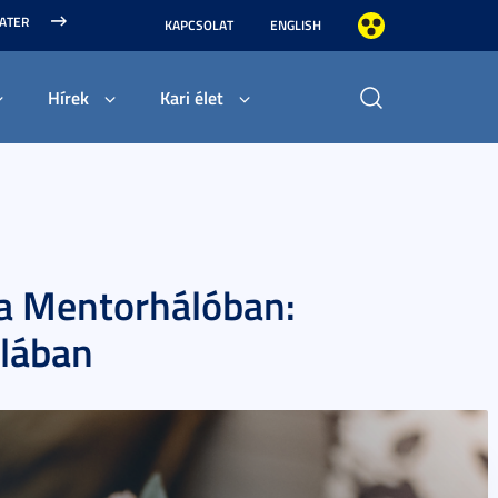
MATER
KAPCSOLAT
ENGLISH
Hírek
Kari élet
a a Mentorhálóban:
olában