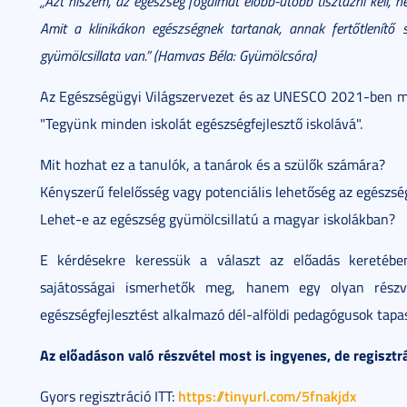
„Azt hiszem, az egészség fogalmát előbb-utóbb tisztázni kell,
Amit a klinikákon egészségnek tartanak, annak fertőtlenítő 
gyümölcsillata van.” (Hamvas Béla: Gyümölcsóra)
Az Egészségügyi Világszervezet és az UNESCO 2021-ben me
"Tegyünk minden iskolát egészségfejlesztő iskolává".
Mit hozhat ez a tanulók, a tanárok és a szülők számára?
Kényszerű felelősség vagy potenciális lehetőség az egészsé
Lehet-e az egészség gyümölcsillatú a magyar iskolákban?
E kérdésekre keressük a választ az előadás keretében
sajátosságai ismerhetők meg, hanem egy olyan részvé
egészségfejlesztést alkalmazó dél-alföldi pedagógusok tapas
Az előadáson való részvétel most is ingyenes, de regisztr
https://tinyurl.com/5fnakjdx
Gyors regisztráció ITT: