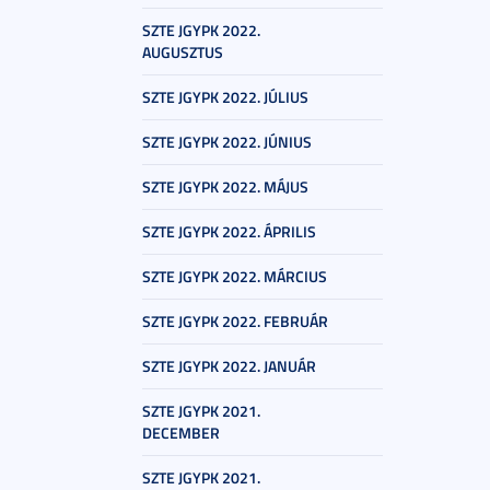
SZTE JGYPK 2022.
AUGUSZTUS
SZTE JGYPK 2022. JÚLIUS
SZTE JGYPK 2022. JÚNIUS
SZTE JGYPK 2022. MÁJUS
SZTE JGYPK 2022. ÁPRILIS
SZTE JGYPK 2022. MÁRCIUS
SZTE JGYPK 2022. FEBRUÁR
SZTE JGYPK 2022. JANUÁR
SZTE JGYPK 2021.
DECEMBER
SZTE JGYPK 2021.