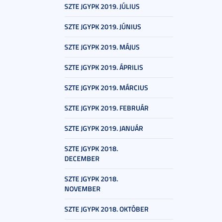
SZTE JGYPK 2019. JÚLIUS
SZTE JGYPK 2019. JÚNIUS
SZTE JGYPK 2019. MÁJUS
SZTE JGYPK 2019. ÁPRILIS
SZTE JGYPK 2019. MÁRCIUS
SZTE JGYPK 2019. FEBRUÁR
SZTE JGYPK 2019. JANUÁR
SZTE JGYPK 2018.
DECEMBER
SZTE JGYPK 2018.
NOVEMBER
SZTE JGYPK 2018. OKTÓBER