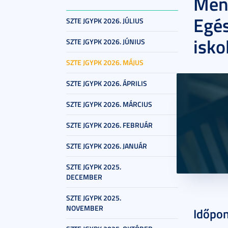
Men
Egés
SZTE JGYPK 2026. JÚLIUS
isko
SZTE JGYPK 2026. JÚNIUS
SZTE JGYPK 2026. MÁJUS
SZTE JGYPK 2026. ÁPRILIS
SZTE JGYPK 2026. MÁRCIUS
SZTE JGYPK 2026. FEBRUÁR
SZTE JGYPK 2026. JANUÁR
SZTE JGYPK 2025.
DECEMBER
2026. má
SZTE JGYPK 2025.
NOVEMBER
Időpon