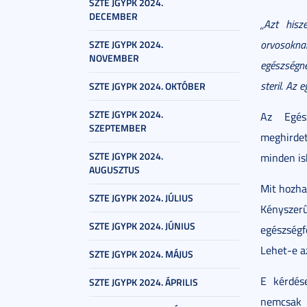
SZTE JGYPK 2024.
DECEMBER
„Azt hisz
orvosokna
SZTE JGYPK 2024.
NOVEMBER
egészségn
steril. Az
SZTE JGYPK 2024. OKTÓBER
SZTE JGYPK 2024.
Az Egés
SZEPTEMBER
meghirde
SZTE JGYPK 2024.
minden isk
AUGUSZTUS
Mit hozha
SZTE JGYPK 2024. JÚLIUS
Kénysze
SZTE JGYPK 2024. JÚNIUS
egészségf
Lehet-e a
SZTE JGYPK 2024. MÁJUS
E kérdés
SZTE JGYPK 2024. ÁPRILIS
nemcsak a