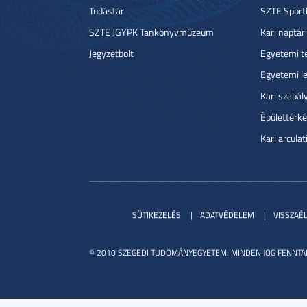
Tudástár
SZTE Sport
SZTE JGYPK Tankönyvmúzeum
Kari naptár
Jegyzetbolt
Egyetemi t
Egyetemi l
Kari szabál
Épülettérké
Kari arcula
SÜTIKEZELÉS
ADATVÉDELEM
VISSZAÉ
© 2010 SZEGEDI TUDOMÁNYEGYETEM. MINDEN JOG FENNTA