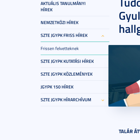
Tud
AKTUÁLIS TANULMÁNYI
HÍREK
Gyu
NEMZETKÖZI HÍREK
hall
SZTE JGYPK FRISS HÍREK
Frissen felvetteknek
SZTE JGYPK KUTATÁSI HÍREK
SZTE JGYPK KÖZLEMÉNYEK
JGYPK 150 HÍREK
SZTE JGYPK HÍRARCHÍVUM
2026. jún
TALÁR ÁT