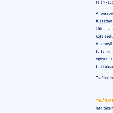
talár/kauc
A rendezv
független
kölcsönz
köteles
Amennyib
történik 
egésze e
tudomásul 
További i
TALÁR M
letöltésér