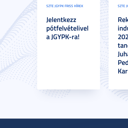
SZTE JGYPK FRISS HÍREK
SZTE J
Jelentkezz
Re
pótfelvételivel
ind
a JGYPK-ra!
20
tan
Juh
Pe
Ka