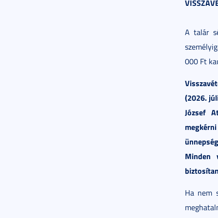
VISSZAVÉ
A talár s
személyig
000 Ft kau
Visszavé
(2026. jú
József A
megkérn
ünnepség
Minden v
biztosítan
Ha nem sz
meghatalm