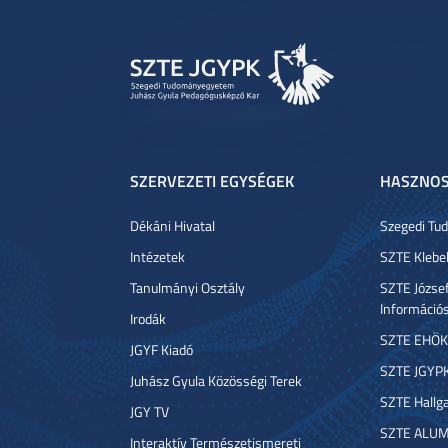
SZERVEZETI EGYSÉGEK
HASZNOS
Dékáni Hivatal
Szegedi T
Intézetek
SZTE Klebe
Tanulmányi Osztály
SZTE József
Információ
Irodák
SZTE EHÖK
JGYF Kiadó
SZTE JGYP
Juhász Gyula Közösségi Terek
SZTE Hallga
JGY TV
SZTE ALUM
Interaktív Természetismereti