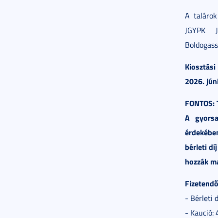
A taláro
JGYPK J
Boldogassz
Kiosztási
2026. júni
FONTOS: T
A gyorsa
érdekébe
bérleti d
hozzák m
Fizetendő
- Bérleti 
- Kaució: