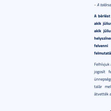
-
A talárs
A bérlést
akik júl
akik júl
helyszín
felvenni
felmutatá
Felhívjuk
jogosít 
ünnepsége
talár me
átvették 