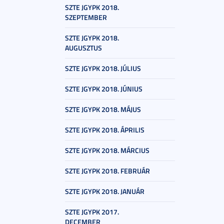
SZTE JGYPK 2018.
SZEPTEMBER
SZTE JGYPK 2018.
AUGUSZTUS
SZTE JGYPK 2018. JÚLIUS
SZTE JGYPK 2018. JÚNIUS
SZTE JGYPK 2018. MÁJUS
SZTE JGYPK 2018. ÁPRILIS
SZTE JGYPK 2018. MÁRCIUS
SZTE JGYPK 2018. FEBRUÁR
SZTE JGYPK 2018. JANUÁR
SZTE JGYPK 2017.
DECEMBER