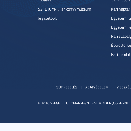
SZTE JGYPK Tankönyvmúzeum
Kari naptár
Jegyzetbolt
Egyetemi t
Egyetemi l
Kari szabál
Épülettérké
Kari arcula
SÜTIKEZELÉS
ADATVÉDELEM
VISSZAÉ
© 2010 SZEGEDI TUDOMÁNYEGYETEM. MINDEN JOG FENNTA