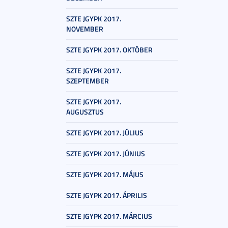
SZTE JGYPK 2017.
NOVEMBER
SZTE JGYPK 2017. OKTÓBER
SZTE JGYPK 2017.
SZEPTEMBER
SZTE JGYPK 2017.
AUGUSZTUS
SZTE JGYPK 2017. JÚLIUS
SZTE JGYPK 2017. JÚNIUS
SZTE JGYPK 2017. MÁJUS
SZTE JGYPK 2017. ÁPRILIS
SZTE JGYPK 2017. MÁRCIUS