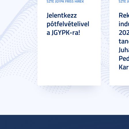
SZTE JGYPK FRISS HÍREK
SZTE J
Jelentkezz
Re
pótfelvételivel
ind
a JGYPK-ra!
20
tan
Juh
Pe
Ka