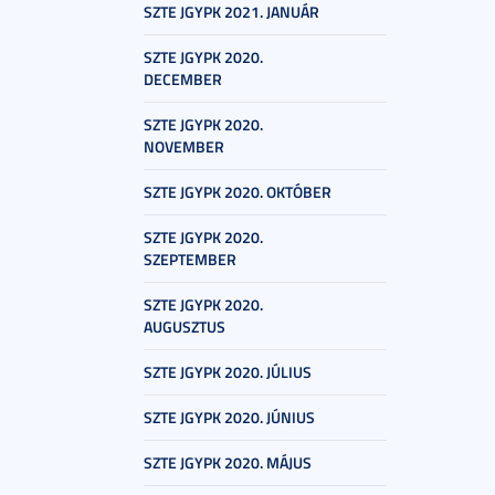
SZTE JGYPK 2021. JANUÁR
SZTE JGYPK 2020.
DECEMBER
SZTE JGYPK 2020.
NOVEMBER
SZTE JGYPK 2020. OKTÓBER
SZTE JGYPK 2020.
SZEPTEMBER
SZTE JGYPK 2020.
AUGUSZTUS
SZTE JGYPK 2020. JÚLIUS
SZTE JGYPK 2020. JÚNIUS
SZTE JGYPK 2020. MÁJUS