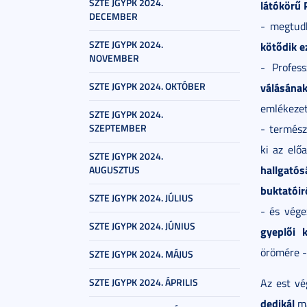
SZTE JGYPK 2024.
látókörű 
DECEMBER
- megtudh
SZTE JGYPK 2024.
kötődik e
NOVEMBER
- Profes
SZTE JGYPK 2024. OKTÓBER
válásána
emlékezet
SZTE JGYPK 2024.
SZEPTEMBER
- termész
ki az elő
SZTE JGYPK 2024.
hallgatós
AUGUSZTUS
buktatóiró
SZTE JGYPK 2024. JÚLIUS
- és vége
SZTE JGYPK 2024. JÚNIUS
gyeplői 
örömére -
SZTE JGYPK 2024. MÁJUS
SZTE JGYPK 2024. ÁPRILIS
Az est v
dedikál
ma