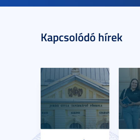
Kapcsolódó hírek