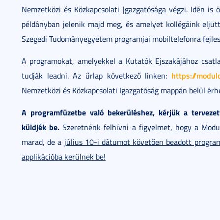
Nemzetközi és Közkapcsolati |gazgatósága végzi. Idén is 
példányban jelenik majd meg, és amelyet kollégáink eljut
Szegedi Tudományegyetem programjai mobiltelefonra fejleszt
A programokat, amelyekkel a Kutatók Ejszakájához csatl
https://modul
tudják leadni. Az űrlap következő linken:
Nemzetközi és Közkapcsolati Igazgatóság mappán belül érhe
A programfüzetbe való bekerüléshez, kérjük a terveze
küldjék be.
Szeretnénk felhívni a figyelmet, hogy a Modul
marad, de a
július 10-i dátumot követően beadott program
applikációba kerülnek be!