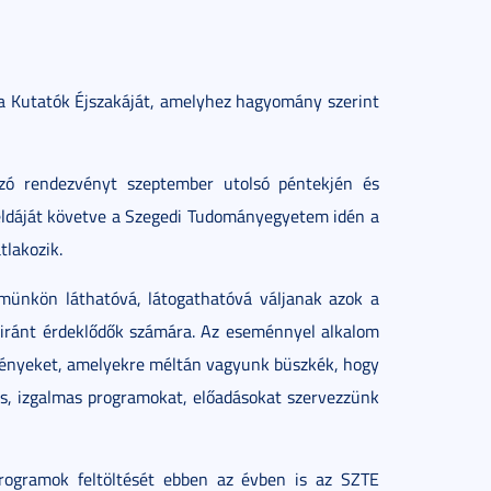
a Kutatók Éjszakáját, amelyhez hagyomány szerint
lzó rendezvényt szeptember utolsó péntekjén és
éldáját követve a Szegedi Tudományegyetem idén a
tlakozik.
emünkön láthatóvá, látogathatóvá váljanak azok a
iránt érdeklődők számára. Az eseménnyel alkalom
ményeket, amelyekre méltán vagyunk büszkék, hogy
os, izgalmas programokat, előadásokat szervezzünk
rogramok feltöltését ebben az évben is az SZTE