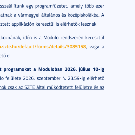
összeállítunk egy programfüzetet, amely több ezer
tatnak a vármegyei általános és középiskolákba. A
ett applikáción keresztül is elérhetők lesznek.
akoznának, idén is a Modulo rendszerén keresztül
o.szte.hu/default/forms/details/3085158
, vagy a
tő el.
tt programokat a Moduloban 2026. július 10-ig
o felülete 2026. szeptember 4. 23:59-ig elérhető
ok csak az SZTE által működtetett felületre és az