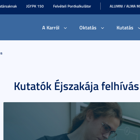
társaknak
JGYPK 150
Felvételi Pontkalkulátor
ALUMNI / ALMA 
A Karról
Oktatás
Kutatás
us
Kutatók Éjszakája felhívás