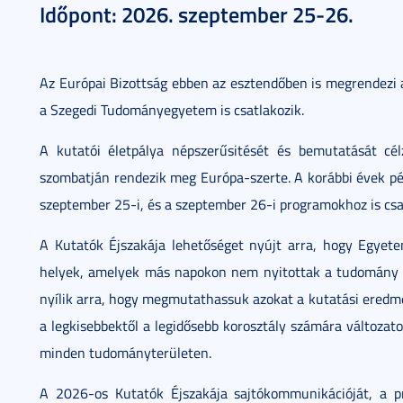
Időpont: 2026. szeptember 25-26.
Az Európai Bizottság ebben az esztendőben is megrendezi 
a Szegedi Tudományegyetem is csatlakozik.
A kutatói életpálya népszerűsitését és bemutatását cé
szombatján rendezik meg Európa-szerte. A korábbi évek p
szeptember 25-i, és a szeptember 26-i programokhoz is csa
A Kutatók Éjszakája lehetőséget nyújt arra, hogy Egyet
helyek, amelyek más napokon nem nyitottak a tudomány 
nyílik arra, hogy megmutathassuk azokat a kutatási ered
a legkisebbektől a legidősebb korosztály számára változat
minden tudományterületen.
A 2026-os Kutatók Éjszakája sajtókommunikációját, a p