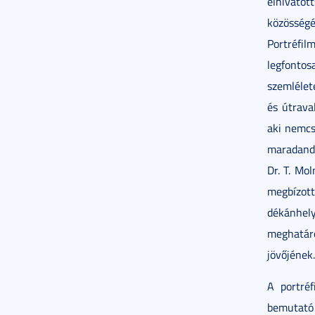
elhivato
közösségé
Portréf
legfonto
szemlélet
és útrava
aki nemcs
maradandó
Dr. T. Mol
megbízo
dékánhel
meghatá
jövőjének.
A portré
bemutató 