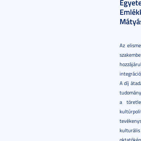
Egyet
Emlékk
Mátyás
Az elism
szakembe
hozzájá
integráci
A díj átad
tudományo
a töretl
kultúrpo
tevékeny
kulturáli
oktatóként