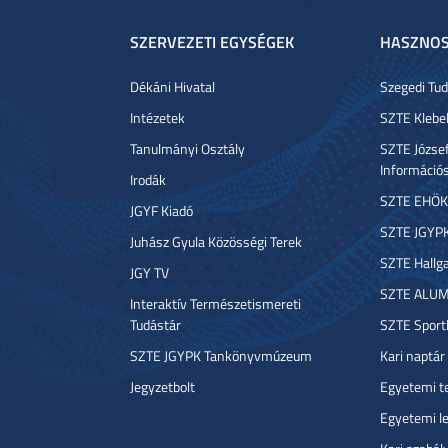
SZERVEZETI EGYSÉGEK
HASZNOS
Dékáni Hivatal
Szegedi T
Intézetek
SZTE Klebe
Tanulmányi Osztály
SZTE József
Információ
Irodák
SZTE EHÖK
JGYF Kiadó
SZTE JGYP
Juhász Gyula Közösségi Terek
SZTE Hallga
JGY TV
SZTE ALUM
Interaktív Természetismereti
Tudástár
SZTE Sport
SZTE JGYPK Tankönyvmúzeum
Kari naptár
Jegyzetbolt
Egyetemi t
Egyetemi l