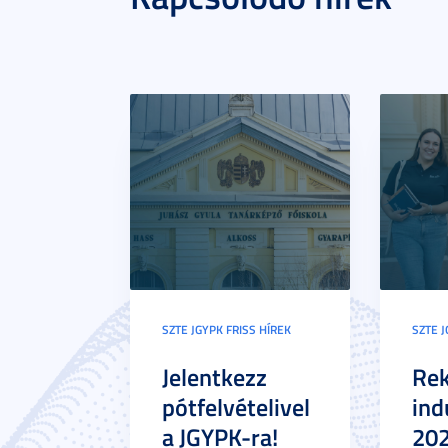
SZTE JGYPK FRISS HÍREK
SZTE J
Jelentkezz
Re
pótfelvételivel
ind
a JGYPK-ra!
20