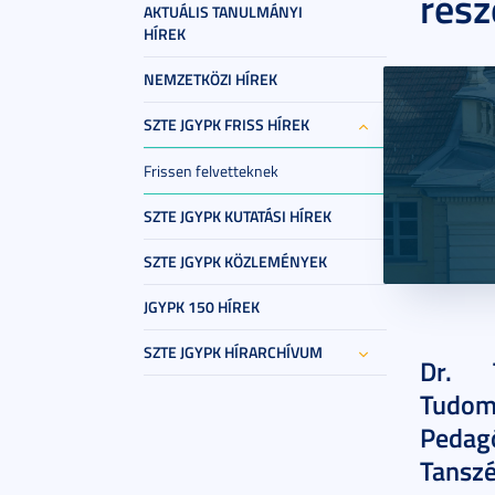
rész
AKTUÁLIS TANULMÁNYI
HÍREK
NEMZETKÖZI HÍREK
SZTE JGYPK FRISS HÍREK
Frissen felvetteknek
SZTE JGYPK KUTATÁSI HÍREK
SZTE JGYPK KÖZLEMÉNYEK
JGYPK 150 HÍREK
2026. jún
SZTE JGYPK HÍRARCHÍVUM
Dr. 
Tudo
Pedag
Tansz