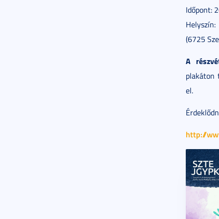
Időpont: 
Helyszín
(6725 Sze
A részvét
plakáton 
el.
Érdeklődn
http://w