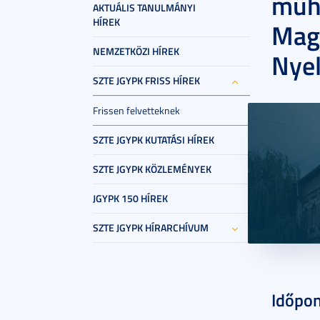
műhe
AKTUÁLIS TANULMÁNYI
HÍREK
Magy
NEMZETKÖZI HÍREK
Nyel
SZTE JGYPK FRISS HÍREK
Frissen felvetteknek
SZTE JGYPK KUTATÁSI HÍREK
SZTE JGYPK KÖZLEMÉNYEK
JGYPK 150 HÍREK
SZTE JGYPK HÍRARCHÍVUM
2026. jún
Időpon