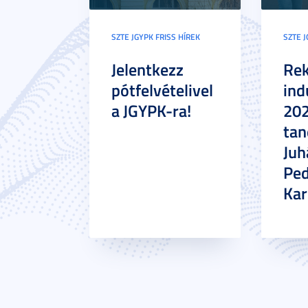
SZTE JGYPK FRISS HÍREK
SZTE J
Jelentkezz
Re
pótfelvételivel
ind
a JGYPK-ra!
20
tan
Juh
Pe
Ka