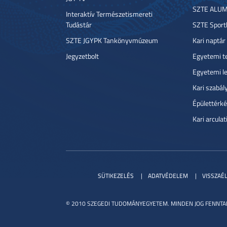
SZTE ALUM
Interaktív Természetismereti
Tudástár
SZTE Sport
SZTE JGYPK Tankönyvmúzeum
Kari naptár
Jegyzetbolt
Egyetemi t
Egyetemi l
Kari szabál
Épülettérké
Kari arcula
SÜTIKEZELÉS
ADATVÉDELEM
VISSZAÉ
© 2010 SZEGEDI TUDOMÁNYEGYETEM. MINDEN JOG FENNTA