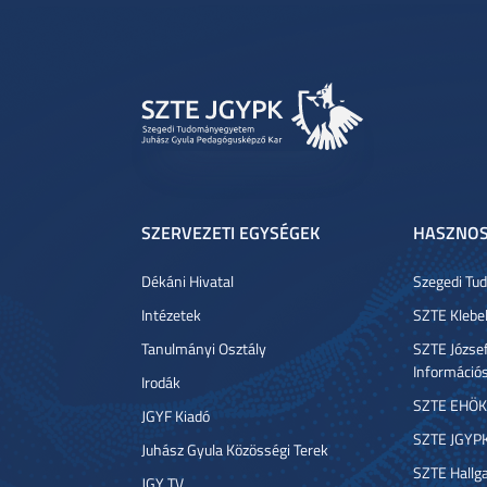
SZERVEZETI EGYSÉGEK
HASZNOS
Dékáni Hivatal
Szegedi T
Intézetek
SZTE Klebe
Tanulmányi Osztály
SZTE József
Információ
Irodák
SZTE EHÖK
JGYF Kiadó
SZTE JGYP
Juhász Gyula Közösségi Terek
SZTE Hallga
JGY TV