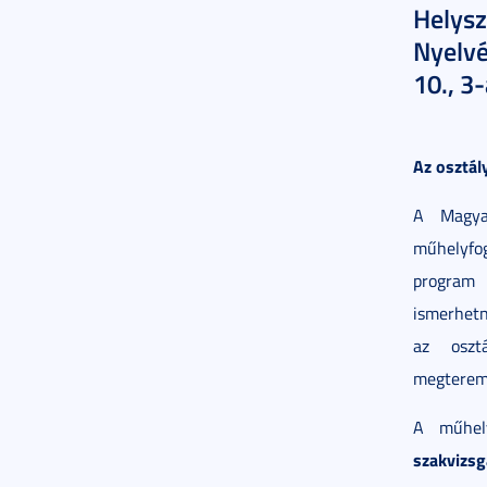
Helysz
Nyelvé
10., 3
Az osztál
A Magyar
műhelyfog
program 
ismerhetn
az oszt
megterem
A műhe
szakvizsg