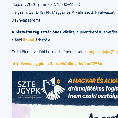
Időpont: 2026. június 22. 14:00–15:30
Helyszín: SZTE JGYPK Magyar és Alkalmazott Nyelvészeti T
3124-es terem)
A részvétel regisztrációhoz kötött,
a jelentkezési lehetős
linken
alábbi
érhető el.
alknyelv.jgypk@s
Érdeklődni az alábbi e-mail-címen lehet:
http://www.jgypk.hu/tanszek/alknyelv/?p=12534