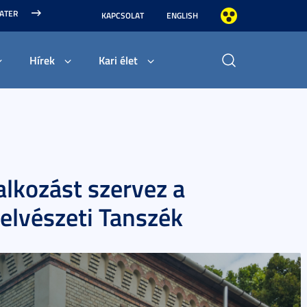
MATER
KAPCSOLAT
ENGLISH
Hírek
Kari élet
lkozást szervez a
elvészeti Tanszék