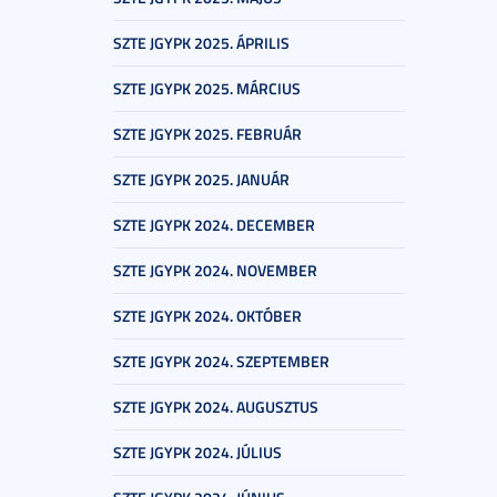
SZTE JGYPK 2025. ÁPRILIS
SZTE JGYPK 2025. MÁRCIUS
SZTE JGYPK 2025. FEBRUÁR
SZTE JGYPK 2025. JANUÁR
SZTE JGYPK 2024. DECEMBER
SZTE JGYPK 2024. NOVEMBER
SZTE JGYPK 2024. OKTÓBER
SZTE JGYPK 2024. SZEPTEMBER
SZTE JGYPK 2024. AUGUSZTUS
SZTE JGYPK 2024. JÚLIUS