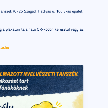
anszék (6725 Szeged, Hattyas u. 10., 3-as épület,
ég a plakáton található QR-kódon keresztül vagy az
zte.hu