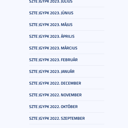
SZTE JGYPK 2023. JÚLIUS
SZTE JGYPK 2023. JÚNIUS
SZTE JGYPK 2023. MÁJUS
SZTE JGYPK 2023. ÁPRILIS
SZTE JGYPK 2023. MÁRCIUS
SZTE JGYPK 2023. FEBRUÁR
SZTE JGYPK 2023. JANUÁR
SZTE JGYPK 2022. DECEMBER
SZTE JGYPK 2022. NOVEMBER
SZTE JGYPK 2022. OKTÓBER
SZTE JGYPK 2022. SZEPTEMBER