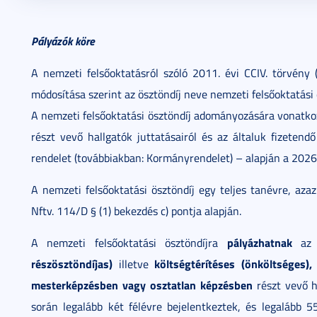
2026. június 10.
2 perc
Pályázók köre
A nemzeti felsőoktatásról szóló 2011. évi CCIV. törvény (
módosítása szerint az ösztöndíj neve nemzeti felsőoktatási 
A nemzeti felsőoktatási ösztöndíj adományozására vonatkoz
részt vevő hallgatók juttatásairól és az általuk fizetendő
rendelet (továbbiakban: Kormányrendelet) – alapján a 202
A nemzeti felsőoktatási ösztöndíj egy teljes tanévre, aza
Nftv. 114/D § (1) bekezdés c) pontja alapján.
pályázhatnak
A nemzeti felsőoktatási ösztöndíjra
az 
részösztöndíjas)
költségtérítéses (önköltséges),
illetve
mesterképzésben vagy osztatlan képzésben
részt vevő h
során legalább két félévre bejelentkeztek, és legalább 5