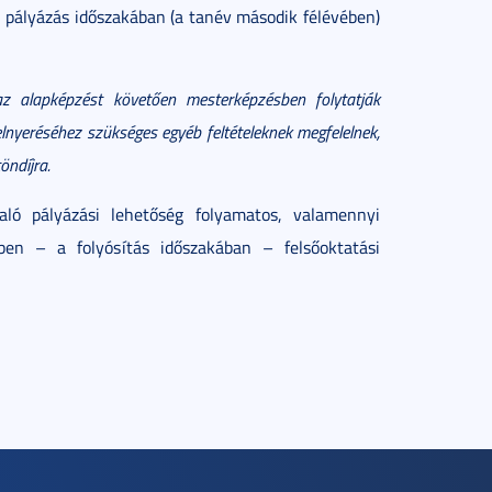
 pályázás időszakában (a tanév második félévében)
az alapképzést követően mesterképzésben folytatják
lnyeréséhez szükséges egyéb feltételeknek megfelelnek,
öndíjra.
való pályázási lehetőség folyamatos, valamennyi
rben – a folyósítás időszakában – felsőoktatási