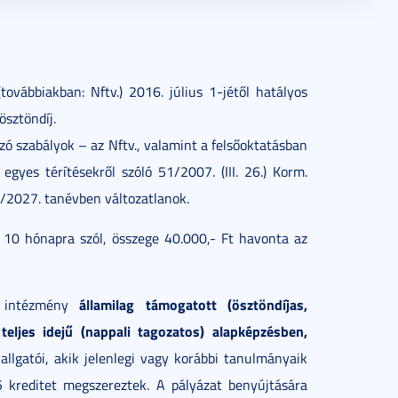
továbbiakban: Nftv.) 2016. július 1-jétől hatályos
ösztöndíj.
ó szabályok – az Nftv., valamint a felsőoktatásban
 egyes térítésekről szóló 51/2007. (III. 26.) Korm.
6/2027. tanévben változatlanok.
z 10 hónapra szól, összege 40.000,- Ft havonta az
államilag támogatott (ösztöndíjas,
intézmény
 teljes idejű (nappali tagozatos) alapképzésben,
allgatói, akik jelenlegi vagy korábbi tanulmányaik
5 kreditet megszereztek. A pályázat benyújtására