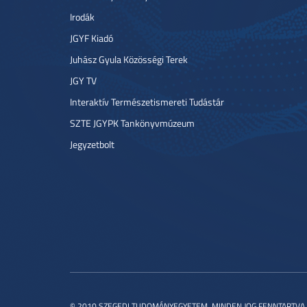
Irodák
JGYF Kiadó
Juhász Gyula Közösségi Terek
JGY TV
Interaktív Természetismereti Tudástár
SZTE JGYPK Tankönyvmúzeum
Jegyzetbolt
© 2010 SZEGEDI TUDOMÁNYEGYETEM. MINDEN JOG FENNTARTVA.