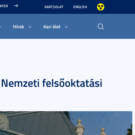
MATER
KAPCSOLAT
ENGLISH
Hírek
Kari élet
 Nemzeti felsőoktatási