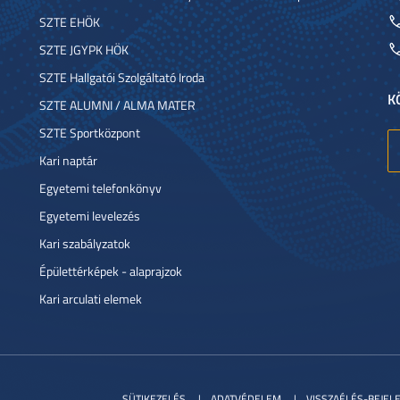
SZTE EHÖK
SZTE JGYPK HÖK
SZTE Hallgatói Szolgáltató Iroda
K
SZTE ALUMNI / ALMA MATER
SZTE Sportközpont
Kari naptár
Egyetemi telefonkönyv
Egyetemi levelezés
Kari szabályzatok
Épülettérképek - alaprajzok
Kari arculati elemek
SÜTIKEZELÉS
ADATVÉDELEM
VISSZAÉLÉS-BEJEL