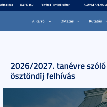
társaknak
JGYPK 150
Felvételi Pontkalkulátor
ALUMNI / ALMA 
A Karról
Oktatás
Kutatás
2026/2027. tanévre szóló
ösztöndíj felhívás