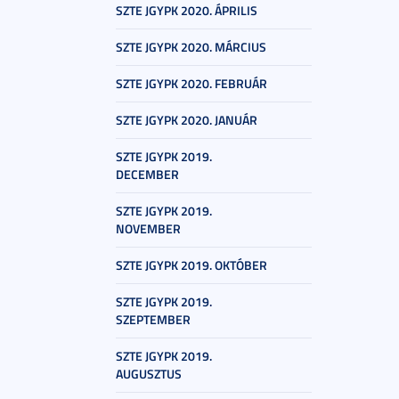
SZTE JGYPK 2020. ÁPRILIS
SZTE JGYPK 2020. MÁRCIUS
SZTE JGYPK 2020. FEBRUÁR
SZTE JGYPK 2020. JANUÁR
SZTE JGYPK 2019.
DECEMBER
SZTE JGYPK 2019.
NOVEMBER
SZTE JGYPK 2019. OKTÓBER
SZTE JGYPK 2019.
SZEPTEMBER
SZTE JGYPK 2019.
AUGUSZTUS