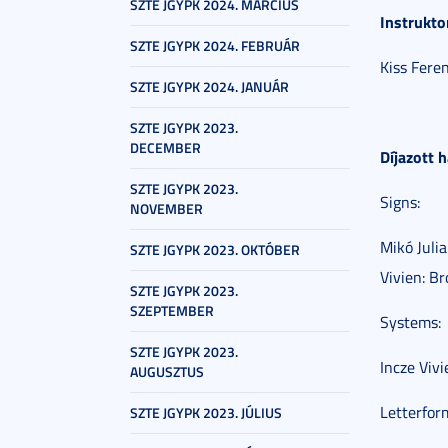
SZTE JGYPK 2024. MÁRCIUS
Instrukto
SZTE JGYPK 2024. FEBRUÁR
Kiss Fere
SZTE JGYPK 2024. JANUÁR
SZTE JGYPK 2023.
DECEMBER
Díjazott h
SZTE JGYPK 2023.
Signs:
NOVEMBER
Mikó Julia
SZTE JGYPK 2023. OKTÓBER
Vivien: B
SZTE JGYPK 2023.
SZEPTEMBER
Systems:
SZTE JGYPK 2023.
Incze Vivi
AUGUSZTUS
Letterfor
SZTE JGYPK 2023. JÚLIUS