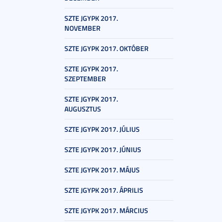
SZTE JGYPK 2017.
NOVEMBER
SZTE JGYPK 2017. OKTÓBER
SZTE JGYPK 2017.
SZEPTEMBER
SZTE JGYPK 2017.
AUGUSZTUS
SZTE JGYPK 2017. JÚLIUS
SZTE JGYPK 2017. JÚNIUS
SZTE JGYPK 2017. MÁJUS
SZTE JGYPK 2017. ÁPRILIS
SZTE JGYPK 2017. MÁRCIUS