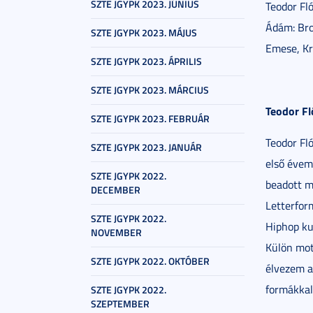
SZTE JGYPK 2023. JÚNIUS
Teodor Fló
Ádám: Bro
SZTE JGYPK 2023. MÁJUS
Emese, Kri
SZTE JGYPK 2023. ÁPRILIS
SZTE JGYPK 2023. MÁRCIUS
Teodor Fl
SZTE JGYPK 2023. FEBRUÁR
Teodor Fló
SZTE JGYPK 2023. JANUÁR
első évem
SZTE JGYPK 2022.
beadott m
DECEMBER
Letterfor
SZTE JGYPK 2022.
Hiphop ku
NOVEMBER
Külön mot
SZTE JGYPK 2022. OKTÓBER
élvezem a
formákkal
SZTE JGYPK 2022.
SZEPTEMBER