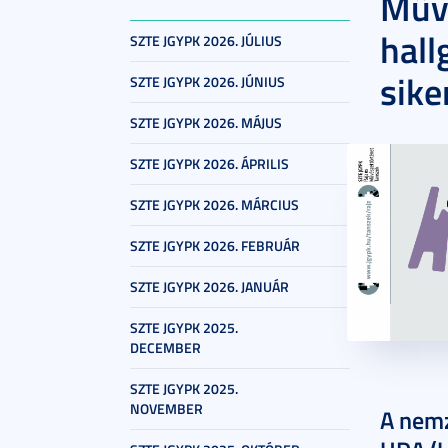
Műv
hall
SZTE JGYPK 2026. JÚLIUS
sike
SZTE JGYPK 2026. JÚNIUS
SZTE JGYPK 2026. MÁJUS
SZTE JGYPK 2026. ÁPRILIS
SZTE JGYPK 2026. MÁRCIUS
SZTE JGYPK 2026. FEBRUÁR
SZTE JGYPK 2026. JANUÁR
SZTE JGYPK 2025.
DECEMBER
2021. má
SZTE JGYPK 2025.
NOVEMBER
A nemz