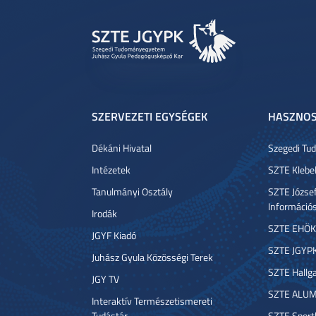
SZERVEZETI EGYSÉGEK
HASZNOS
Dékáni Hivatal
Szegedi T
Intézetek
SZTE Klebe
Tanulmányi Osztály
SZTE József
Információ
Irodák
SZTE EHÖK
JGYF Kiadó
SZTE JGYP
Juhász Gyula Közösségi Terek
SZTE Hallga
JGY TV
SZTE ALUM
Interaktív Természetismereti
Tudástár
SZTE Sport