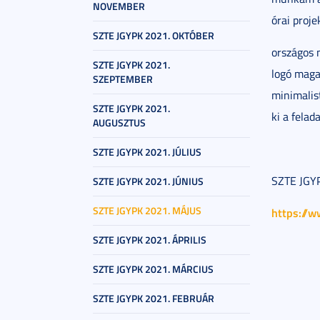
NOVEMBER
órai proj
SZTE JGYPK 2021. OKTÓBER
országos 
SZTE JGYPK 2021.
logó maga 
SZEPTEMBER
minimalis
SZTE JGYPK 2021.
ki a felad
AUGUSZTUS
SZTE JGYPK 2021. JÚLIUS
SZTE JGY
SZTE JGYPK 2021. JÚNIUS
SZTE JGYPK 2021. MÁJUS
https://
SZTE JGYPK 2021. ÁPRILIS
SZTE JGYPK 2021. MÁRCIUS
SZTE JGYPK 2021. FEBRUÁR